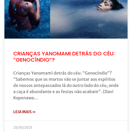
CRIANÇAS YANOMAMI DETRÁS DO CÉU:
“GENOCÍNDIO”?
Crianças Yanomami detrás do céu: “Genocíndio”?
“Sabemos que os mortos vão se juntar aos espíritos
de nossos antepassados lá do outro lado do céu, onde
a caça é abundante e as festas não acabam”. (Davi
Kopenawa…
LEIA MAIS »
25/10/2021