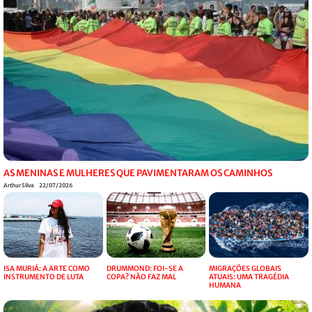
AS MENINAS E MULHERES QUE PAVIMENTARAM OS CAMINHOS
Arthur Silva
22/07/2026
ISA MURIÁ: A ARTE COMO
DRUMMOND: FOI-SE A
MIGRAÇÕES GLOBAIS
INSTRUMENTO DE LUTA
COPA? NÃO FAZ MAL
ATUAIS: UMA TRAGÉDIA
HUMANA