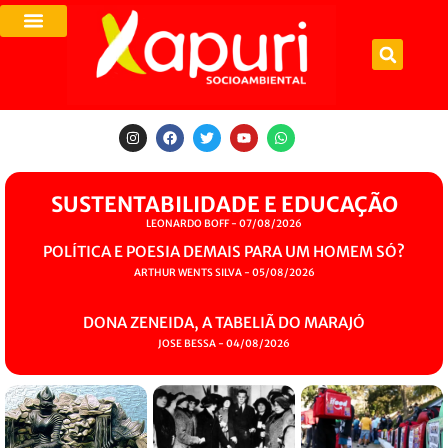
SUSTENTABILIDADE E EDUCAÇÃO
LEONARDO BOFF
07/08/2026
POLÍTICA E POESIA DEMAIS PARA UM HOMEM SÓ?
ARTHUR WENTS SILVA
05/08/2026
DONA ZENEIDA, A TABELIÃ DO MARAJÓ
JOSE BESSA
04/08/2026