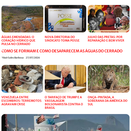
ÁGUAS EMENDADAS: O
NOVA DIRETORIA DO
JULHO DAS PRETAS: POR
CORAÇÃO HÍDRICO QUE
SINDICATO TOMA POSSE
REPARAÇÃO E BEM VIVER
PULSA NO CERRADO
COMO SE FORMAM E COMO DESAPARECEM AS ÁGUAS DO CERRADO
Altair Sales Barbosa
27/07/2026
VENEZUELA ENTRE
O TARIFAÇO DE TRUMP E A
ONÇA-PINTADA, A
ESCOMBROS: TERREMOTOS
VASSALAGEM
SOBERANA DA AMÉRICA DO
AGRAVAM CRISE
BOLSONARISTA CONTRA O
SUL
BRASIL