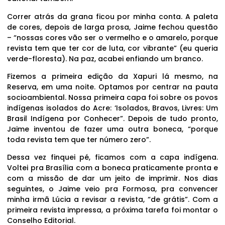
Correr atrás da grana ficou por minha conta. A paleta
de cores, depois de larga prosa, Jaime fechou questão
– “nossas cores vão ser o vermelho e o amarelo, porque
revista tem que ter cor de luta, cor vibrante” (eu queria
verde-floresta). Na paz, acabei enfiando um branco.
Fizemos a primeira edição da Xapuri lá mesmo, na
Reserva, em uma noite. Optamos por centrar na pauta
socioambiental. Nossa primeira capa foi sobre os povos
indígenas isolados do Acre: ‘Isolados, Bravos, Livres: Um
Brasil Indígena por Conhecer”. Depois de tudo pronto,
Jaime inventou de fazer uma outra boneca, “porque
toda revista tem que ter número zero”.
Dessa vez finquei pé, ficamos com a capa indígena.
Voltei pra Brasília com a boneca praticamente pronta e
com a missão de dar um jeito de imprimir. Nos dias
seguintes, o Jaime veio pra Formosa, pra convencer
minha irmã Lúcia a revisar a revista, “de grátis”. Com a
primeira revista impressa, a próxima tarefa foi montar o
Conselho Editorial.