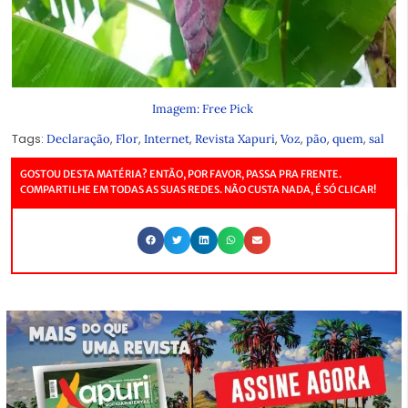
Imagem: Free Pick
Tags:
,
,
,
,
,
,
,
Declaração
Flor
Internet
Revista Xapuri
Voz
pão
quem
sal
GOSTOU DESTA MATÉRIA? ENTÃO, POR FAVOR, PASSA PRA FRENTE.
COMPARTILHE EM TODAS AS SUAS REDES. NÃO CUSTA NADA, É SÓ CLICAR!