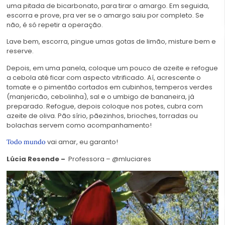
uma pitada de bicarbonato, para tirar o amargo. Em seguida,
escorra e prove, pra ver se o amargo saiu por completo. Se
não, é só repetir a operação.
Lave bem, escorra, pingue umas gotas de limão, misture bem e
reserve.
Depois, em uma panela, coloque um pouco de azeite e refogue
a cebola até ficar com aspecto vitrificado. Aí, acrescente o
tomate e o pimentão cortados em cubinhos, temperos verdes
(manjericão, cebolinha), sal e o umbigo de bananeira, já
preparado. Refogue, depois coloque nos potes, cubra com
azeite de oliva. Pão sírio, pãezinhos, brioches, torradas ou
bolachas servem como acompanhamento!
vai amar, eu garanto!
Todo mundo
Lúcia Resende –
Professora – @mluciares