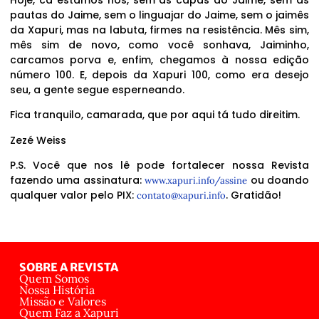
Hoje, cá estamos nós, sem as capas do Jaime, sem as
pautas do Jaime, sem o linguajar do Jaime, sem o jaimês
da Xapuri, mas na labuta, firmes na resistência. Mês sim,
mês sim de novo, como você sonhava, Jaiminho,
carcamos porva e, enfim, chegamos à nossa edição
número 100. E, depois da Xapuri 100, como era desejo
seu, a gente segue esperneando.
Fica tranquilo, camarada, que por aqui tá tudo direitim.
Zezé Weiss
P.S. Você que nos lê pode fortalecer nossa Revista
fazendo uma assinatura:
ou doando
www.xapuri.info/assine
qualquer valor pelo PIX:
. Gratidão!
contato@xapuri.info
SOBRE A REVISTA
Quem Somos
Nossa História
Missão e Valores
Quem Faz a Xapuri