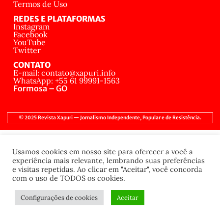
Termos de Uso
REDES E PLATAFORMAS
Instagram
Facebook
YouTube
Twitter
CONTATO
E-mail: contato@xapuri.info
WhatsApp: +55 61 99991-1563
Formosa – GO
© 2025 Revista Xapuri — Jornalismo Independente, Popular e de Resistência.
Usamos cookies em nosso site para oferecer a você a
experiência mais relevante, lembrando suas preferências
e visitas repetidas. Ao clicar em "Aceitar", você concorda
com o uso de TODOS os cookies.
Configurações de cookies
Aceitar