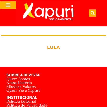
LULA
SOBRE A REVISTA
Quem Somos
Nossa História
Missão e Valores
Quem Faz a Xapuri
INSTITUCIONAL
Política Editorial
Política de Privacidade