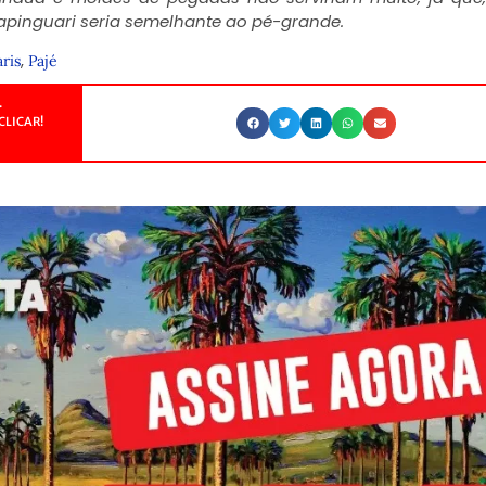
mapinguari seria semelhante ao pé-grande.
,
ris
Pajé
.
CLICAR!