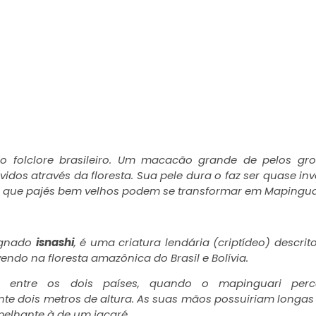
o folclore brasi
leiro. Um macacão grande de pelos gro
vidos através da floresta. Sua pele dura o faz ser quase inv
m que pajés bem velhos podem se transformar em Mapingua
ignado
isnashi
, é uma criatura lendária (criptídeo) descri
ndo na floresta amazônica do Brasil e Bolívia.
ça entre os dois países, quando o mapinguari per
te dois metros de altura. As suas mãos possuiriam longas
melhante à de um jacaré.