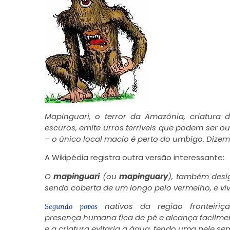
Mapinguari, o terror da Amazônia, criatura d
escuros, emite urros terríveis que podem ser ou
– o único local macio é perto do umbigo. Dize
A Wikipédia registra outra versão interessante:
O
mapinguari
(ou
mapinguary
), também des
sendo coberta de um longo pelo vermelho, e vive
nativos da região fronteiri
Segundo povos
presença humana fica de pé e alcança facilmen
e a criatura evitaria a água, tendo uma pele se