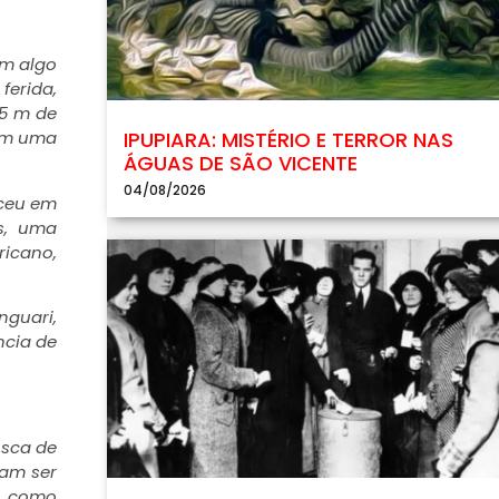
am algo
ferida,
,5 m de
IPUPIARA: MISTÉRIO E TERROR NAS
 em uma
ÁGUAS DE SÃO VICENTE
04/08/2026
eceu em
s, uma
ricano,
nguari,
ncia de
usca de
ram ser
, como