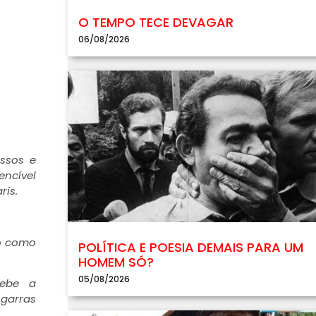
O TEMPO TECE DEVAGAR
06/08/2026
ssos e
encível
ris.
to como
POLÍTICA E POESIA DEMAIS PARA UM
HOMEM SÓ?
05/08/2026
cebe a
 garras