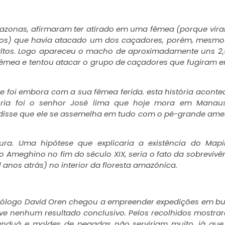
zonas, afirmaram ter atirado em uma fêmea (porque vir
os) que havia atacado um dos caçadores, porém, mesmo 
 altos. Logo apareceu o macho de aproximadamente uns 2
a fêmea e tentou atacar o grupo de caçadores que fugiram
 e foi embora com a sua fêmea ferida. esta história acont
ória foi o senhor José lima que hoje mora em Manau
disse que ele se assemelha em tudo com o pé-grande ame
ura. Uma hipótese que explicaria a existência do Mapi
o Ameghino no fim do século XIX, seria o fato da sobrevivê
 anos atrás) no interior da floresta amazônica.
nitólogo David Oren chegou a empreender expedições em b
teve nenhum resultado conclusivo. Pelos recolhidos mostra
anduá e moldes de pegadas não serviriam muito, já que