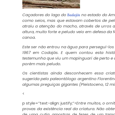
Caçadores do lago do
no estado do Ama
Badajós
como seios, mas que estavam cobertos de pel
atraiu a atenção do macho, através de urros
altura, muito forte e peludo veio em defesa d
canoa.
Este ser não entrou na água para persegui-los
1967 em Codajás. E quem contou esta hist
testemunha que viu um mapinguari de perto e 
porém mais peludo.
Os cientistas ainda desconhecem essa criat
sugerida pelo paleontólogo argentino Florentin
algumas preguiças gigantes (Pleistoceno, 12 mil
<
p style=”text-align: justify;”>
Entre muitos, o or
provas da existência real da criatura. Não ob
de uma cutia, amostras de fezes de um tam