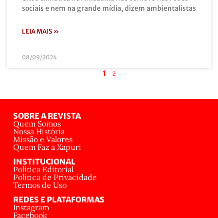
sociais e nem na grande mídia, dizem ambientalistas
LEIA MAIS »
08/09/2024
1
2
SOBRE A REVISTA
Quem Somos
Nossa História
Missão e Valores
Quem Faz a Xapuri
INSTITUCIONAL
Política Editorial
Política de Privacidade
Termos de Uso
REDES E PLATAFORMAS
Instagram
Facebook