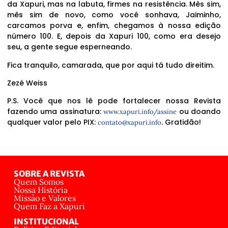
da Xapuri, mas na labuta, firmes na resistência. Mês sim,
mês sim de novo, como você sonhava, Jaiminho,
carcamos porva e, enfim, chegamos à nossa edição
número 100. E, depois da Xapuri 100, como era desejo
seu, a gente segue esperneando.
Fica tranquilo, camarada, que por aqui tá tudo direitim.
Zezé Weiss
P.S. Você que nos lê pode fortalecer nossa Revista
fazendo uma assinatura:
ou doando
www.xapuri.info/assine
qualquer valor pelo PIX:
. Gratidão!
contato@xapuri.info
SOBRE A REVISTA
Quem Somos
Nossa História
Missão e Valores
Quem Faz a Xapuri
INSTITUCIONAL