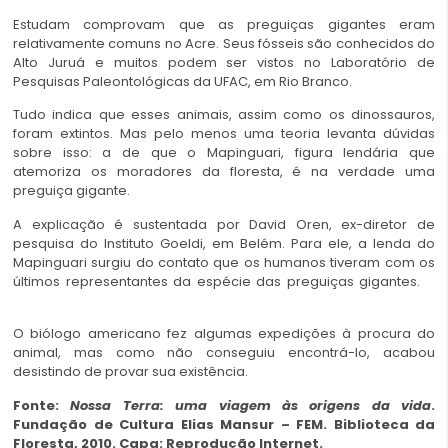
Estudam comprovam que as preguiças gigantes eram
relativamente comuns no Acre. Seus fósseis são conhecidos do
Alto Juruá e muitos podem ser vistos no Laboratório de
Pesquisas Paleontológicas da UFAC, em Rio Branco.
Tudo indica que esses animais, assim como os dinossauros,
foram extintos. Mas pelo menos uma teoria levanta dúvidas
sobre isso: a de que o Mapinguari, figura lendária que
atemoriza os moradores da floresta, é na verdade uma
preguiça gigante.
A explicação é sustentada por David Oren, ex-diretor de
pesquisa do Instituto Goeldi, em Belém. Para ele, a lenda do
Mapinguari surgiu do contato que os humanos tiveram com os
últimos representantes da espécie das preguiças gigantes.
o
Mapinguari
O biólogo americano fez algumas expedições à procura do
animal, mas como não conseguiu encontrá-lo, acabou
desistindo de provar sua existência.
Fonte:
Nossa Terra: uma viagem às origens da vida
.
Fundação de Cultura Elias Mansur – FEM. Biblioteca da
Floresta, 2010. Capa: Reprodução Internet.