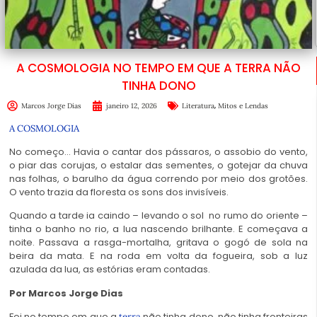
A COSMOLOGIA NO TEMPO EM QUE A TERRA NÃO
TINHA DONO
,
Marcos Jorge Dias
janeiro 12, 2026
Literatura
Mitos e Lendas
A COSMOLOGIA
No começo… Havia o cantar dos pássaros, o assobio do vento,
o piar das corujas, o estalar das sementes, o gotejar da chuva
nas folhas, o barulho da água correndo por meio dos grotões.
O vento trazia da floresta os sons dos invisíveis.
Quando a tarde ia caindo – levando o sol no rumo do oriente –
tinha o banho no rio, a lua nascendo brilhante. E começava a
noite. Passava a rasga-mortalha, gritava o gogó de sola na
beira da mata. E na roda em volta da fogueira, sob a luz
azulada da lua, as estórias eram contadas.
Por Marcos Jorge Dias
Foi no tempo em que a
não tinha dono, não tinha fronteiras
terra