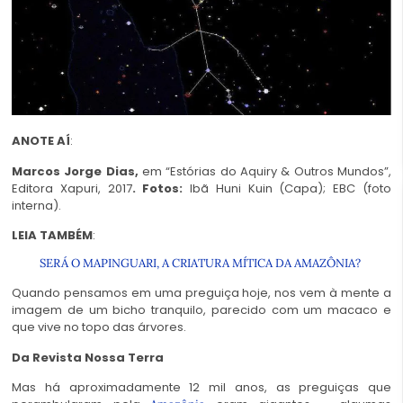
ANOTE AÍ
:
Marcos Jorge Dias,
em “Estórias do Aquiry & Outros Mundos”,
Editora Xapuri, 2017
.
Fotos:
Ibã Huni Kuin (Capa); EBC (foto
interna).
LEIA TAMBÉM
:
SERÁ O MAPINGUARI, A CRIATURA MÍTICA DA AMAZÔNIA?
Quando pensamos em uma preguiça hoje, nos vem à mente a
imagem de um bicho tranquilo, parecido com um macaco e
que vive no topo das árvores.
Da Revista Nossa Terra
Mas há aproximadamente 12 mil anos, as preguiças que