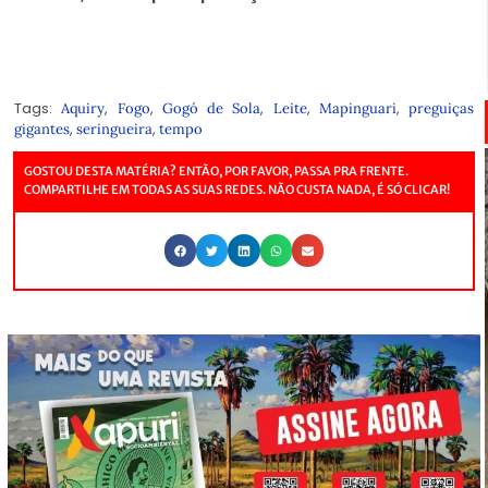
Tags:
,
,
,
,
,
Aquiry
Fogo
Gogó de Sola
Leite
Mapinguari
preguiças
,
,
gigantes
seringueira
tempo
GOSTOU DESTA MATÉRIA? ENTÃO, POR FAVOR, PASSA PRA FRENTE.
COMPARTILHE EM TODAS AS SUAS REDES. NÃO CUSTA NADA, É SÓ CLICAR!