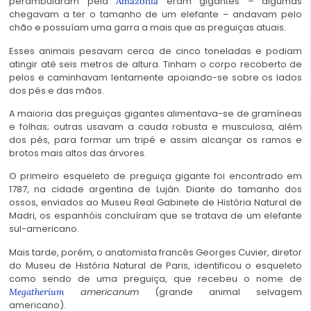
perambularam pela
eram gigantes – algumas
Amazônia
chegavam a ter o tamanho de um elefante – andavam pelo
chão e possuíam uma garra a mais que as preguiças atuais.
Esses animais pesavam cerca de cinco toneladas e podiam
atingir até seis metros de altura. Tinham o corpo recoberto de
pelos e caminhavam lentamente apoiando-se sobre os lados
dos pés e das mãos.
A maioria das preguiças gigantes alimentava-se de gramíneas
e folhas; outras usavam a cauda robusta e musculosa, além
dos pés, para formar um tripé e assim alcançar os ramos e
brotos mais altos das árvores.
O primeiro esqueleto de preguiça gigante foi encontrado em
1787, na cidade argentina de Luján. Diante do tamanho dos
ossos, enviados ao Museu Real Gabinete de História Natural de
Madri, os espanhóis concluíram que se tratava de um elefante
sul-americano.
Mais tarde, porém, o anatomista francês Georges Cuvier, diretor
do Museu de História Natural de Paris, identificou o esqueleto
como sendo de uma preguiça, que recebeu o nome de
americanum
(grande animal selvagem
Megatherium
americano).