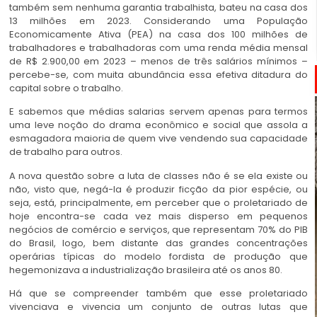
também sem nenhuma garantia trabalhista, bateu na casa dos
13 milhões em 2023. Considerando uma População
Economicamente Ativa (PEA) na casa dos 100 milhões de
trabalhadores e trabalhadoras com uma renda média mensal
de R$ 2.900,00 em 2023 – menos de três salários mínimos –
percebe-se, com muita abundância essa efetiva ditadura do
capital sobre o trabalho.
E sabemos que médias salarias servem apenas para termos
uma leve noção do drama econômico e social que assola a
esmagadora maioria de quem vive vendendo sua capacidade
de trabalho para outros.
A nova questão sobre a luta de classes não é se ela existe ou
não, visto que, negá-la é produzir ficção da pior espécie, ou
seja, está, principalmente, em perceber que o proletariado de
hoje encontra-se cada vez mais disperso em pequenos
negócios de comércio e serviços, que representam 70% do PIB
do Brasil, logo, bem distante das grandes concentrações
operárias típicas do modelo fordista de produção que
hegemonizava a industrialização brasileira até os anos 80.
Há que se compreender também que esse proletariado
vivenciava e vivencia um conjunto de outras lutas que