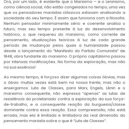
Ora, por um lado, é evidente que o Marxismo – e o Leninismo,
como ciência social, não estão congelados no tempo, uma vez
que os pensadores marxistas clássicos estavam analisando a
sociedade do seu tempo. É assim que funciona com a filosofia.
Nenhum pensador minimamente sério e coerente analisa o
futuro, mas seu tempo presente à luz do desenvolvimento
histórico, o que requereu do marxismo, como corrente de
pensamento, atualizações teóricas à luz de cada grande
período de mudanças pelos quais a humanidade passou
desde o lançamento do “Manifesto do Partido Comunista” de
1848, obra fundante do marxismo. O próprio capitalismo passou
por intensas modificações. Na forma da exploração, mas não
na sua essência!
Ao mesmo tempo, é forçoso dizer algumas coisas óbvias, mas
o óbvio muitas vezes está bem na nossa frente, mas não o
enxergamos: Luta de Classes, para Marx, Engels, Lênin e o
marxismo consequente, não expressa “apenas” as lutas de
resistência do proletariado contra a exploração da sua força-
de-trabalho, e a consequente reação da burguesia/classe
dominante contra essa reação. Essa compreensão, não está
errada, mas ela é limitada e limitadora da real dimensão do
pensamento marxista sobre o que é “Luta de Classes”.