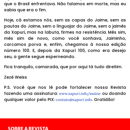
que o Brasil enfrentava. Não falamos em morte, mas eu
sabia que era o fim.
Hoje, cá estamos nós, sem as capas do Jaime, sem as
pautas do Jaime, sem o linguajar do Jaime, sem o jaimês
da Xapuri, mas na labuta, firmes na resistência. Mês sim,
mês sim de novo, como você sonhava, Jaiminho,
carcamos porva e, enfim, chegamos à nossa edição
número 100. E, depois da Xapuri 100, como era desejo
seu, a gente segue esperneando.
Fica tranquilo, camarada, que por aqui tá tudo direitim.
Zezé Weiss
P.S. Você que nos lê pode fortalecer nossa Revista
fazendo uma assinatura:
ou doando
www.xapuri.info/assine
qualquer valor pelo PIX:
. Gratidão!
contato@xapuri.info
SOBRE A REVISTA