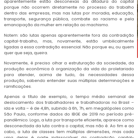
aparentemente estão desconexas da ditadura do capital
porque não ocorrem diretamente no processo do trabalho
dentro das empresas, mas nas lutas por moradia, educação,
transporte, segurança pública, combate ao racismo e pela
emancipação da mulher em relação ao machismo.
Notem: são lutas apenas aparentemente fora da contradição
capital-trabalho, mas, novamente, estão umbilicalmente
ligadas a essa contradição essencial. Não porque eu, ou quem
quer que seja, queira.
Novamente, é preciso olhar a estruturação da sociedade, da
produção econômica à organização da vida do proletariado
para atender, acima de tudo, às necessidades dessa
produção, sabendo entender suas múltiplas determinações e
ramificações.
Apenas a título de exemplo, o tempo médio semanal de
deslocamento dos trabalhadores e trabalhadoras no Brasil –
ida e volta – é de 4,8h, subindo à 6h, 7h, em megalópoles como
São Paulo, conforme dados do IBGE de 2019 no período pré-
pandêmico. Logo, a luta por transporte eficiente, aparece como
desconectada da luta contra o capital, mas não é. Ao fim e ao
cabo, a luta de classes tem múltiplas dimensões, mas cada
uma delas é parte indissociável da contradição capital-