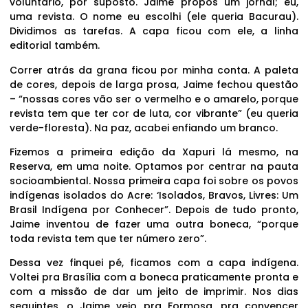
voluntário, por suposto. Jaime propôs um jornal; eu,
uma revista. O nome eu escolhi (ele queria Bacurau).
Dividimos as tarefas. A capa ficou com ele, a linha
editorial também.
Correr atrás da grana ficou por minha conta. A paleta
de cores, depois de larga prosa, Jaime fechou questão
– “nossas cores vão ser o vermelho e o amarelo, porque
revista tem que ter cor de luta, cor vibrante” (eu queria
verde-floresta). Na paz, acabei enfiando um branco.
Fizemos a primeira edição da Xapuri lá mesmo, na
Reserva, em uma noite. Optamos por centrar na pauta
socioambiental. Nossa primeira capa foi sobre os povos
indígenas isolados do Acre: ‘Isolados, Bravos, Livres: Um
Brasil Indígena por Conhecer”. Depois de tudo pronto,
Jaime inventou de fazer uma outra boneca, “porque
toda revista tem que ter número zero”.
Dessa vez finquei pé, ficamos com a capa indígena.
Voltei pra Brasília com a boneca praticamente pronta e
com a missão de dar um jeito de imprimir. Nos dias
seguintes, o Jaime veio pra Formosa, pra convencer