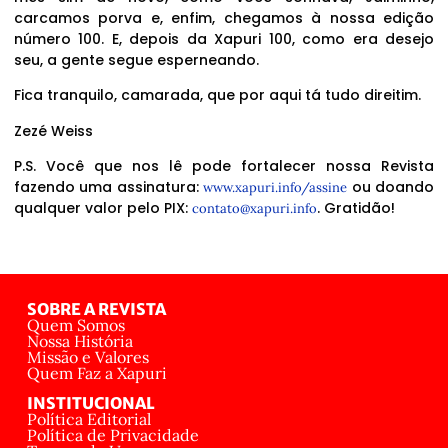
carcamos porva e, enfim, chegamos à nossa edição
número 100. E, depois da Xapuri 100, como era desejo
seu, a gente segue esperneando.
Fica tranquilo, camarada, que por aqui tá tudo direitim.
Zezé Weiss
P.S. Você que nos lê pode fortalecer nossa Revista
fazendo uma assinatura:
ou doando
www.xapuri.info/assine
qualquer valor pelo PIX:
. Gratidão!
contato@xapuri.info
SOBRE A REVISTA
Quem Somos
Nossa História
Missão e Valores
Quem Faz a Xapuri
INSTITUCIONAL
Política Editorial
Política de Privacidade