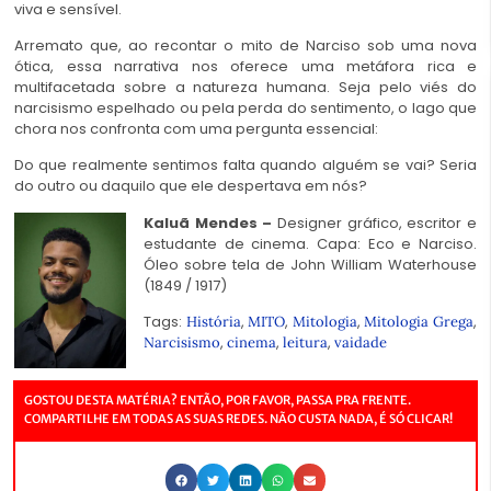
viva e sensível.
Arremato que, ao recontar o mito de Narciso sob uma nova
ótica, essa narrativa nos oferece uma metáfora rica e
multifacetada sobre a natureza humana. Seja pelo viés do
narcisismo espelhado ou pela perda do sentimento, o lago que
chora nos confronta com uma pergunta essencial:
Do que realmente sentimos falta quando alguém se vai? Seria
do outro ou daquilo que ele despertava em nós?
Kaluã Mendes –
Designer gráfico, escritor e
estudante de cinema. Capa:
Eco e Narciso.
Óleo sobre tela de John William Waterhouse
(1849 / 1917)
Tags:
,
,
,
,
História
MITO
Mitologia
Mitologia Grega
,
,
,
Narcisismo
cinema
leitura
vaidade
GOSTOU DESTA MATÉRIA? ENTÃO, POR FAVOR, PASSA PRA FRENTE.
COMPARTILHE EM TODAS AS SUAS REDES. NÃO CUSTA NADA, É SÓ CLICAR!