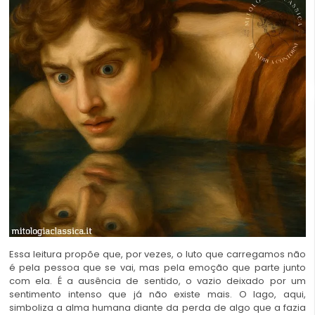
Essa leitura propõe que, por vezes, o luto que carregamos não
é pela pessoa que se vai, mas pela emoção que parte junto
com ela. É a ausência de sentido, o vazio deixado por um
sentimento intenso que já não existe mais. O lago, aqui,
simboliza a alma humana diante da perda de algo que a fazia