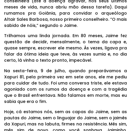
conselheira (até a doença agravar, nos seus últimos
meses de vida, nunca abriu mão dessa tarefa). Daqui
rumamos pra Goiânia, para convidar o arqueólogo
Altair Sales Barbosa, nosso primeiro conselheiro. “O mais
sabido de nóis,” segundo o Jaime.
Trilhamos uma linda jornada. Em 80 meses, Jaime fez
questão de decidir, mensalmente, o tema da capa e,
quase sempre, escrever ele mesmo. Às vezes, ligava pra
falar da ótima ideia que teve, às vezes sumia e, no dia
certo, lá vinha o texto pronto, impecável.
Na sexta-feira, 9 de julho, quando preparávamos a
Xapuri 81, pela primeira vez em sete anos, ele me pediu
para cuidar de tudo. Foi uma conversa triste, ele estava
agoniado com os rumos da doença e com a tragédia
que o Brasil enfrentava. Não falamos em morte, mas eu
sabia que era o fim.
Hoje, cá estamos nós, sem as capas do Jaime, sem as
pautas do Jaime, sem o linguajar do Jaime, sem o jaimês
da Xapuri, mas na labuta, firmes na resistência. Mês sim,
mês sim de novo, como você sonhava, Jaiminho,