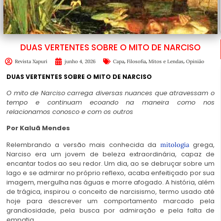
DUAS VERTENTES SOBRE O MITO DE NARCISO
,
,
,
Revista Xapuri
junho 4, 2026
Capa
Filosofia
Mitos e Lendas
Opinião
DUAS VERTENTES SOBRE O MITO DE NARCISO
O mito de Narciso carrega diversas nuances que atravessam o
tempo e continuam ecoando na maneira como nos
relacionamos conosco e com os outros
Por
Kaluã Mendes
Relembrando a versão mais conhecida da
grega,
mitologia
Narciso era um jovem de beleza extraordinária, capaz de
encantar todos ao seu redor. Um dia, ao se debruçar sobre um
lago e se admirar no próprio reflexo, acaba enfeitiçado por sua
imagem, mergulha nas águas e morre afogado. A história, além
de trágica, inspirou o conceito de narcisismo, termo usado até
hoje para descrever um comportamento marcado pela
grandiosidade, pela busca por admiração e pela falta de
empatia.