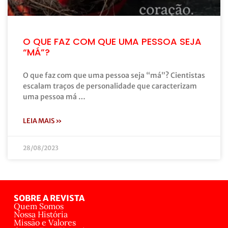
O QUE FAZ COM QUE UMA PESSOA SEJA
“MÁ”?
O que faz com que uma pessoa seja “má”? Cientistas
escalam traços de personalidade que caracterizam
uma pessoa má …
LEIA MAIS »
28/08/2023
SOBRE A REVISTA
Quem Somos
Nossa História
Missão e Valores