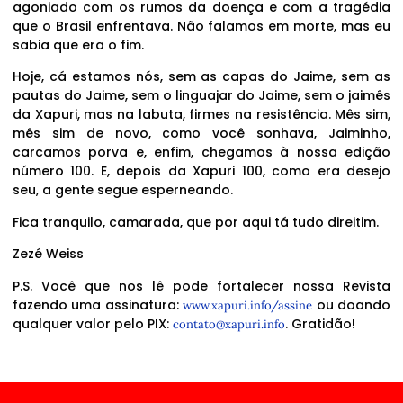
agoniado com os rumos da doença e com a tragédia
que o Brasil enfrentava. Não falamos em morte, mas eu
sabia que era o fim.
Hoje, cá estamos nós, sem as capas do Jaime, sem as
pautas do Jaime, sem o linguajar do Jaime, sem o jaimês
da Xapuri, mas na labuta, firmes na resistência. Mês sim,
mês sim de novo, como você sonhava, Jaiminho,
carcamos porva e, enfim, chegamos à nossa edição
número 100. E, depois da Xapuri 100, como era desejo
seu, a gente segue esperneando.
Fica tranquilo, camarada, que por aqui tá tudo direitim.
Zezé Weiss
P.S. Você que nos lê pode fortalecer nossa Revista
fazendo uma assinatura:
ou doando
www.xapuri.info/assine
qualquer valor pelo PIX:
. Gratidão!
contato@xapuri.info