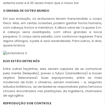
sistema solar e é 30 vezes maior que o nosso Sol.
O ENIGMA DE OUTRO MUNDO
Em sua evolução, os arcturianos teriam transcendido o corpo
físico. Mas, em certas ocasiões, podem ganhar forma humana,
com cabeça, tronco e membros. A altura varia de 1 a quase 3 m.
A cabeça seria avantajada, com olhos grandes e boca
pequena. O corpo seria esbelto, com contornos regulares. Para
alguns ufólogos, a pele é azul-esverdeada. Para outros, é alva,
quase branca.
EL
ES ESTÃO ENTRE NÓS
Entre outras façanhas, eles seriam capazes de se comunicar
pela mente (telepatia), prever o futuro (clarividência) e mover
objetos (telecinesia). Suas espaçonaves, entre as mais
modernas de todo o Universo, seriam invisíveis – e, segundo
estudos britânicos, as verdadeiras responsáveis pelos famosos
círculos encontrados nas plantações da Inglaterra, chamados
de agroglifos.
REPRODUÇÃO SOB CONTROLE