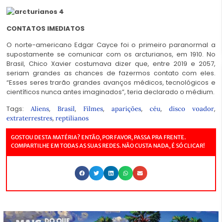
CONTATOS IMEDIATOS
O norte-americano Edgar Cayce foi o primeiro paranormal a
supostamente se comunicar com os arcturianos, em 1910. No
Brasil, Chico Xavier costumava dizer que, entre 2019 e 2057,
seriam grandes as chances de fazermos contato com eles.
“Esses seres trarão grandes avanços médicos, tecnológicos e
científicos nunca antes imaginados”, teria declarado o médium.
Tags:
,
,
,
,
,
,
Aliens
Brasil
Filmes
aparições
céu
disco voador
,
extraterrestres
reptilianos
GOSTOU DESTA MATÉRIA? ENTÃO, POR FAVOR, PASSA PRA FRENTE.
COMPARTILHE EM TODAS AS SUAS REDES. NÃO CUSTA NADA, É SÓ CLICAR!