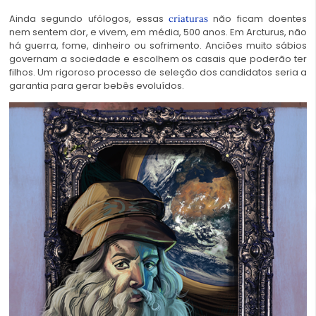
Ainda segundo ufólogos, essas
não ficam doentes
criaturas
nem sentem dor, e vivem, em média, 500 anos. Em Arcturus, não
há guerra, fome, dinheiro ou sofrimento. Anciões muito sábios
governam a sociedade e escolhem os casais que poderão ter
filhos. Um rigoroso processo de seleção dos candidatos seria a
garantia para gerar bebês evoluídos.