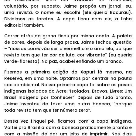
voluntário, por suposto. Jaime propôs um jornal; eu,
uma revista. O nome eu escolhi (ele queria Bacurau).
Dividimos as tarefas. A capa ficou com ele, a linha
editorial também.
Correr atrás da grana ficou por minha conta. A paleta
de cores, depois de larga prosa, Jaime fechou questão
– “nossas cores vão ser o vermelho e o amarelo, porque
revista tem que ter cor de luta, cor vibrante” (eu queria
verde-floresta). Na paz, acabei enfiando um branco.
Fizemos a primeira edição da Xapuri lá mesmo, na
Reserva, em uma noite. Optamos por centrar na pauta
socioambiental. Nossa primeira capa foi sobre os povos
indígenas isolados do Acre: ‘Isolados, Bravos, Livres: Um
Brasil Indígena por Conhecer”. Depois de tudo pronto,
Jaime inventou de fazer uma outra boneca, “porque
toda revista tem que ter número zero”.
Dessa vez finquei pé, ficamos com a capa indígena.
Voltei pra Brasília com a boneca praticamente pronta e
com a missão de dar um jeito de imprimir. Nos dias