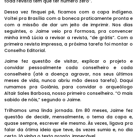
toda revista tem que ter número zero”.
Dessa vez finquei pé, ficamos com a capa indígena.
Voltei pra Brasília com a boneca praticamente pronta e
com a missão de dar um jeito de imprimir. Nos dias
seguintes, o Jaime veio pra Formosa, pra convencer
minha irmã Lúcia a revisar a revista, “de grátis”. Com a
primeira revista impressa, a próxima tarefa foi montar o
Conselho Editorial.
Jaime fez questão de visitar, explicar o projeto e
convidar pessoalmente cada conselheiro e cada
conselheira (até a doença agravar, nos seus últimos
meses de vida, nunca abriu mão dessa tarefa). Daqui
rumamos pra Goiânia, para convidar o arqueólogo
Altair Sales Barbosa, nosso primeiro conselheiro. “O mais
sabido de nóis,” segundo o Jaime.
Trilhamos uma linda jornada. Em 80 meses, Jaime fez
questão de decidir, mensalmente, o tema da capa e,
quase sempre, escrever ele mesmo. Às vezes, ligava pra
falar da ótima ideia que teve, às vezes sumia e, no dia
certo, lá vinha o texto pronto, impecável.