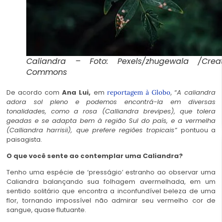
Caliandra – Foto: Pexels/zhugewala /Creat
Commons
De acordo com
Ana Lui,
em
, “
A caliandra
reportagem à Globo
adora sol pleno e podemos encontrá-la em diversas
tonalidades, como a rosa (Calliandra brevipes), que tolera
geadas e se adapta bem à região Sul do país, e a vermelha
(Calliandra harrisii), que prefere regiões tropicais”
pontuou a
paisagista.
O que você sente ao contemplar uma Caliandra?
Tenho uma espécie de ‘presságio’ estranho ao observar uma
Caliandra balançando sua folhagem avermelhada, em um
sentido solitário que encontra a inconfundível beleza de uma
flor, tornando impossível não admirar seu vermelho cor de
sangue, quase flutuante.