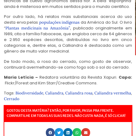
técnicas de cultivo agrônomos dessa flor. A bela ‘esponjinha’
ainda é misteriosa em muitos sentidos para o mundo cientifico.
Por outro lado, há relatos mais substanciais acerca do uso
desta erva pelas
da América do Sul. O livro
populações indígenas
“
, publicado originalmente em
Plantas medicinais na Amazônia”
1989, cita a família
Fabaceae
, que engloba cerca de 64 gêneros
e 2.950 espécies descritas, distribuídas no livro em cinco
categorias e, dentre elas, a Calliandra é destacada como um
gênero de muito valor medicinal.
De todo modo, a rosa do cerrado, como gosto de observar,
continuará avermelhando-se como fogo sob o sol do cerrado.
Maria Letícia –
Redatora voluntária da Revista Xapuri.
Capa:
Flickr/Forest and Kim Starr/Creative Commons.
Tags:
,
,
,
,
Biodiversidade
Caliandra
Caliandra rosa
Caliandra vermelha
Cerrado
GOSTOU DESTA MATÉRIA? ENTÃO, POR FAVOR, PASSA PRA FRENTE.
COMPARTILHE EM TODAS AS SUAS REDES. NÃO CUSTA NADA, É SÓ CLICAR!