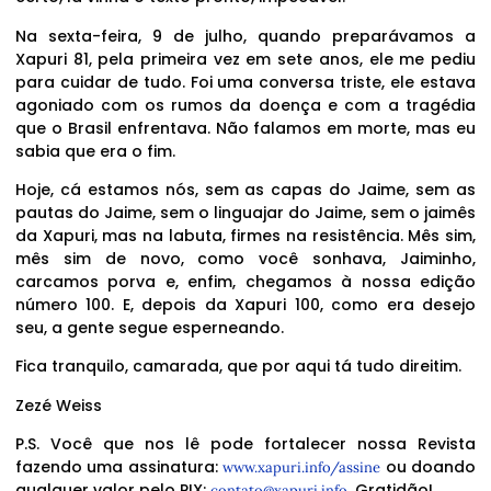
Na sexta-feira, 9 de julho, quando preparávamos a
Xapuri 81, pela primeira vez em sete anos, ele me pediu
para cuidar de tudo. Foi uma conversa triste, ele estava
agoniado com os rumos da doença e com a tragédia
que o Brasil enfrentava. Não falamos em morte, mas eu
sabia que era o fim.
Hoje, cá estamos nós, sem as capas do Jaime, sem as
pautas do Jaime, sem o linguajar do Jaime, sem o jaimês
da Xapuri, mas na labuta, firmes na resistência. Mês sim,
mês sim de novo, como você sonhava, Jaiminho,
carcamos porva e, enfim, chegamos à nossa edição
número 100. E, depois da Xapuri 100, como era desejo
seu, a gente segue esperneando.
Fica tranquilo, camarada, que por aqui tá tudo direitim.
Zezé Weiss
P.S. Você que nos lê pode fortalecer nossa Revista
fazendo uma assinatura:
ou doando
www.xapuri.info/assine
qualquer valor pelo PIX:
. Gratidão!
contato@xapuri.info