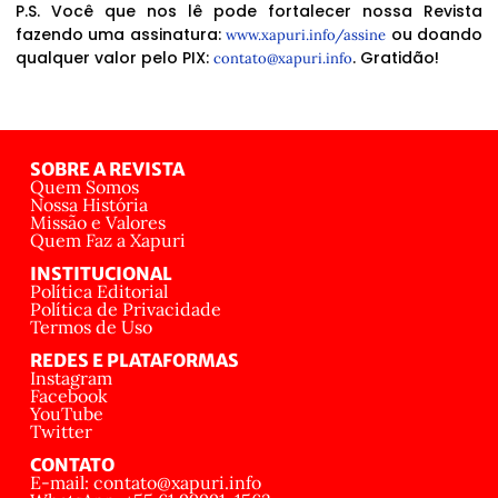
P.S. Você que nos lê pode fortalecer nossa Revista
fazendo uma assinatura:
ou doando
www.xapuri.info/assine
qualquer valor pelo PIX:
. Gratidão!
contato@xapuri.info
SOBRE A REVISTA
Quem Somos
Nossa História
Missão e Valores
Quem Faz a Xapuri
INSTITUCIONAL
Política Editorial
Política de Privacidade
Termos de Uso
REDES E PLATAFORMAS
Instagram
Facebook
YouTube
Twitter
CONTATO
E-mail: contato@xapuri.info