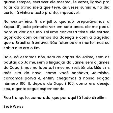
quase sempre, escrever ele mesmo. Às vezes, ligava pra
falar da ótima ideia que teve, às vezes sumia e, no dia
certo, lá vinha o texto pronto, impecável.
Na sexta-feira, 9 de julho, quando preparávamos a
Xapuri 81, pela primeira vez em sete anos, ele me pediu
para cuidar de tudo. Foi uma conversa triste, ele estava
agoniado com os rumos da doença e com a tragédia
que o Brasil enfrentava. Não falamos em morte, mas eu
sabia que era o fim.
Hoje, cá estamos nós, sem as capas do Jaime, sem as
pautas do Jaime, sem o linguajar do Jaime, sem o jaimês
da Xapuri, mas na labuta, firmes na resistência. Mês sim,
mês sim de novo, como você sonhava, Jaiminho,
carcamos porva e, enfim, chegamos à nossa edição
número 100. E, depois da Xapuri 100, como era desejo
seu, a gente segue esperneando.
Fica tranquilo, camarada, que por aqui tá tudo direitim.
Zezé Weiss