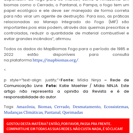
biomas como o Cerrado, o Pantanal, o Pampa, o fogo tem um
papel ecológico e ele deve ser manejado de forma correta
para não virar um agente de destruição. Para isso, as práticas
relacionadas ao Manejo Integrado do Fogo (MIF) são
importantes pois elas podem, através das queimas prescritas e
controladas, reduzir a quantidade de material combustível e
evitar grandes incêndios”, afirmou.
Todos os dados do MapBiomas Fogo para o período de 1985 e
2022 estão disponíveis para consulta
na plataforma
.
https://mapbiomas.org/
<
p style=”text-align: justify;”>
Fonte:
Mídia Ninja
–
Rede de
Comunicação Livre.
Foto:
Katie Maehler / Mídia NINJA
.
Este
artigo não representa a opinião da Revista e é de
responsabilidade do autor.
Tags:
,
,
,
,
,
Amazônia
Biomas
Cerrado
Desmatamento
Ecossistemas
,
,
Mudanças Climáticas
Pantanal
Queimadas
GOSTOU DESTA MATÉRIA? ENTÃO, POR FAVOR, PASSA PRA FRENTE.
COMPARTILHE EM TODAS AS SUAS REDES. NÃO CUSTA NADA, É SÓ CLICAR!