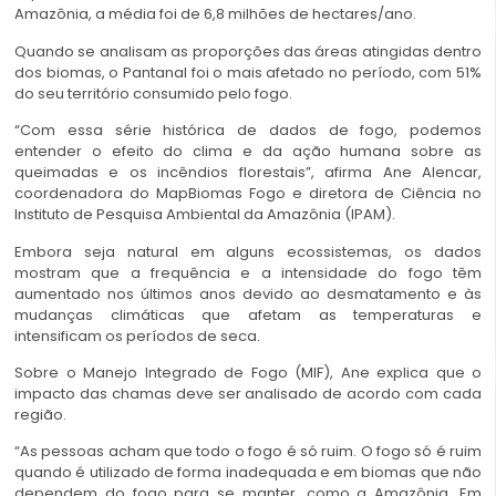
Amazônia, a média foi de 6,8 milhões de hectares/ano.
Quando se analisam as proporções das áreas atingidas dentro
dos biomas, o Pantanal foi o mais afetado no período, com 51%
do seu território consumido pelo fogo.
“Com essa série histórica de dados de fogo, podemos
entender o efeito do clima e da ação humana sobre as
queimadas e os incêndios florestais”, afirma Ane Alencar,
coordenadora do MapBiomas Fogo e diretora de Ciência no
Instituto de Pesquisa Ambiental da Amazônia (IPAM).
Embora seja natural em alguns ecossistemas, os dados
mostram que a frequência e a intensidade do fogo têm
aumentado nos últimos anos devido ao
desmatamento e às
mudanças climáticas
que afetam as temperaturas e
intensificam os períodos de seca.
Sobre o Manejo Integrado de Fogo (MIF), Ane explica que o
impacto das chamas deve ser analisado de acordo com cada
região.
“As pessoas acham que todo o fogo é só ruim. O fogo só é ruim
quando é utilizado de forma inadequada e em biomas que não
dependem do fogo para se manter, como a Amazônia. Em