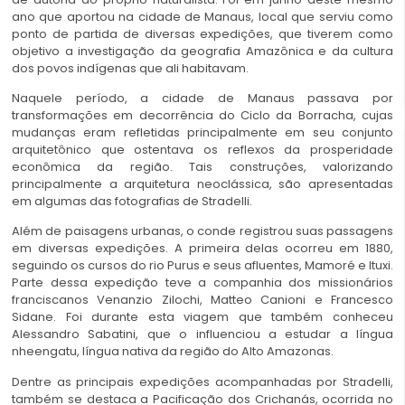
ano que aportou na cidade de Manaus, local que serviu como
ponto de partida de diversas expedições, que tiverem como
objetivo a investigação da geografia Amazônica e da cultura
dos povos indígenas que ali habitavam.
Naquele período, a cidade de Manaus passava por
transformações em decorrência do Ciclo da Borracha, cujas
mudanças eram refletidas principalmente em seu conjunto
arquitetônico que ostentava os reflexos da prosperidade
econômica da região. Tais construções, valorizando
principalmente a arquitetura neoclássica, são apresentadas
em algumas das fotografias de Stradelli.
Além de paisagens urbanas, o conde registrou suas passagens
em diversas expedições. A primeira delas ocorreu em 1880,
seguindo os cursos do rio Purus e seus afluentes, Mamoré e Ituxi.
Parte dessa expedição teve a companhia dos missionários
franciscanos Venanzio Zilochi, Matteo Canioni e Francesco
Sidane. Foi durante esta viagem que também conheceu
Alessandro Sabatini, que o influenciou a estudar a língua
nheengatu, língua nativa da região do Alto Amazonas.
Dentre as principais expedições acompanhadas por Stradelli,
também se destaca a Pacificação dos Crichanás, ocorrida no