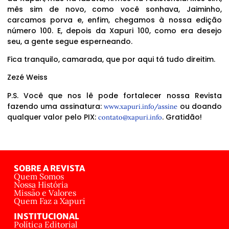
mês sim de novo, como você sonhava, Jaiminho,
carcamos porva e, enfim, chegamos à nossa edição
número 100. E, depois da Xapuri 100, como era desejo
seu, a gente segue esperneando.
Fica tranquilo, camarada, que por aqui tá tudo direitim.
Zezé Weiss
P.S. Você que nos lê pode fortalecer nossa Revista
fazendo uma assinatura:
ou doando
www.xapuri.info/assine
qualquer valor pelo PIX:
. Gratidão!
contato@xapuri.info
SOBRE A REVISTA
Quem Somos
Nossa História
Missão e Valores
Quem Faz a Xapuri
INSTITUCIONAL
Política Editorial