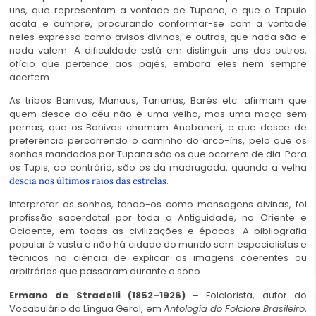
uns, que representam a vontade de Tupana, e que o Tapuio
acata e cumpre, procurando conformar-se com a vontade
neles expressa como avisos divinos; e outros, que nada são e
nada valem. A dificuldade está em distinguir uns dos outros,
ofício que pertence aos pajés, embora eles nem sempre
acertem.
As tribos Banivas, Manaus, Tarianas, Barés etc. afirmam que
quem desce do céu não é uma velha, mas uma moça sem
pernas, que os Banivas chamam Anabaneri, e que desce de
preferência percorrendo o caminho do arco-íris, pelo que os
sonhos mandados por Tupana são os que ocorrem de dia. Para
os Tupis, ao contrário, são os da madrugada, quando a velha
.
descia nos últimos raios das estrelas
Interpretar os sonhos, tendo-os como mensagens divinas, foi
profissão sacerdotal por toda a Antiguidade, no Oriente e
Ocidente, em todas as civilizações e épocas. A bibliografia
popular é vasta e não há cidade do mundo sem especialistas e
técnicos na ciência de explicar as imagens coerentes ou
arbitrárias que passaram durante o sono.
Ermano de Stradelli (1852–1926)
– Folclorista, autor do
Vocabulário da Língua Geral, em
Antologia do Folclore Brasileiro
,