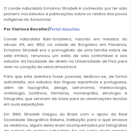
O conde naturalista Ermanno Stradelli é conhecido por ter sido
pioneiro nos estudos e publicações sobre os relatos dos povos
indígenas do Amazonas.
Por Clarissa Bacellar/
Portal Amazônia
Conde naturalista ítalo-brasileiro, nascido em meados do
século XIX, em 1852, na cidade de Borgotaro em Piacenza,
Ermanno Stradelli era o primogênito de uma família nobre de
sete irmãos, renunciou um estilo de vida confortável e aos
estudos da faculdade de direito na Universidade de Pisa para
viver no coração da selva amazônica.
Para que esta aventura fosse possível, dedicou-se, de forma
autodidata, aos estudos das línguas espanhola e portuguesa,
além de topografia, design, astronomia, meteorologia,
ornitologia, botânica, farmácia, homeopatia, etnologia e
fotografia, que serviram de base para as observações tecidas
em suas expedições.
Em 1889, Stradelli chegou ao Brasil com o apoio da Real
Sociedade Geográfica Italiana, instituição para a qual enviava
os relatórios, alguns deles eram acompanhados por fotografias
de autoria do próprio naturalista. Foi em junho deste mesmo