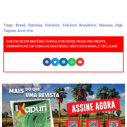
Tags:
,
,
,
,
,
,
Brasil
Estrelas
Folclore
Folclore Brasileiro
Manaus
Pajé
,
Tapuio
arco-íris
GOSTOU DESTA MATÉRIA? ENTÃO, POR FAVOR, PASSA PRA FRENTE.
COMPARTILHE EM TODAS AS SUAS REDES. NÃO CUSTA NADA, É SÓ CLICAR!