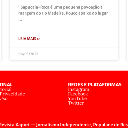
“Sapucaia-Roca é uma pequena povoação à
margem do rio Madeira. Pouco abaixo do lugar
…
LEIA MAIS »
06/03/2025
IONAL
REDES E PLATAFORMAS
torial
Instagram
 Privacidade
Facebook
 Uso
YouTube
Twitter
evista Xapuri — Jornalismo Independente, Popular e de Res