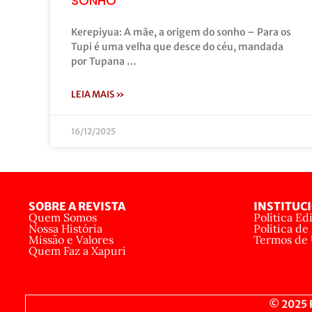
SONHO
Kerepiyua: A mãe, a origem do sonho – Para os
Tupi é uma velha que desce do céu, mandada
por Tupana …
LEIA MAIS »
16/12/2025
SOBRE A REVISTA
INSTITUC
Quem Somos
Política Edi
Nossa História
Política de
Missão e Valores
Termos de
Quem Faz a Xapuri
© 2025 R