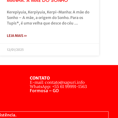
MANHA: A MÃE DO SONHO
Kerepiyuia, Kerpiyuia, Kerpi-Manha: A mãe do
Sonho – A mãe, a origem do Sonho. Para os
Tupis*, é uma velha que desce do céu …
LEIA MAIS »
12/01/2025
CONTATO
E-mail: contato@xapuri.info
WhatsApp: +55 61 99991-1563
Formosa – GO
istência.