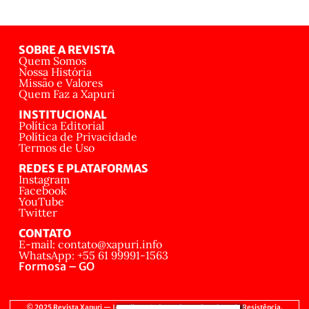
SOBRE A REVISTA
Quem Somos
Nossa História
Missão e Valores
Quem Faz a Xapuri
INSTITUCIONAL
Política Editorial
Política de Privacidade
Termos de Uso
REDES E PLATAFORMAS
Instagram
Facebook
YouTube
Twitter
CONTATO
E-mail: contato@xapuri.info
WhatsApp: +55 61 99991-1563
Formosa – GO
© 2025 Revista Xapuri — Jornalismo Independente, Popular e de Resistência.