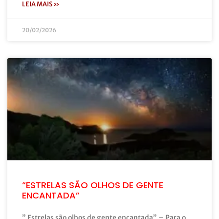
LEIA MAIS »
20/02/2026
“ESTRELAS SÃO OLHOS DE GENTE
ENCANTADA”
” Estrelas são olhos de gente encantada” – Para o