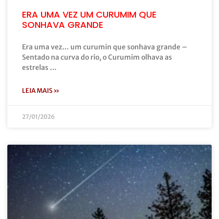
ERA UMA VEZ UM CURUMIM QUE
SONHAVA GRANDE
Era uma vez… um curumin que sonhava grande –
Sentado na curva do rio, o Curumim olhava as
estrelas …
LEIA MAIS »
27/01/2026