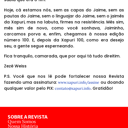
Hoje, cá estamos nós, sem as capas do Jaime, sem as
pautas do Jaime, sem o linguajar do Jaime, sem o jaimês
da Xapuri, mas na labuta, firmes na resistência. Mês sim,
mês sim de novo, como você sonhava, Jaiminho,
carcamos porva e, enfim, chegamos à nossa edição
número 100. E, depois da Xapuri 100, como era desejo
seu, a gente segue esperneando.
Fica tranquilo, camarada, que por aqui tá tudo direitim.
Zezé Weiss
P.S. Você que nos lê pode fortalecer nossa Revista
fazendo uma assinatura:
ou doando
www.xapuri.info/assine
qualquer valor pelo PIX:
. Gratidão!
contato@xapuri.info
SOBRE A REVISTA
Quem Somos
Nossa História