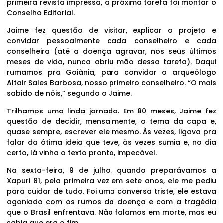
primeira revista impressa, a próxima tarefa foi montar o
Conselho Editorial.
Jaime fez questão de visitar, explicar o projeto e
convidar pessoalmente cada conselheiro e cada
conselheira (até a doença agravar, nos seus últimos
meses de vida, nunca abriu mão dessa tarefa). Daqui
rumamos pra Goiânia, para convidar o arqueólogo
Altair Sales Barbosa, nosso primeiro conselheiro. “O mais
sabido de nóis,” segundo o Jaime.
Trilhamos uma linda jornada. Em 80 meses, Jaime fez
questão de decidir, mensalmente, o tema da capa e,
quase sempre, escrever ele mesmo. Às vezes, ligava pra
falar da ótima ideia que teve, às vezes sumia e, no dia
certo, lá vinha o texto pronto, impecável.
Na sexta-feira, 9 de julho, quando preparávamos a
Xapuri 81, pela primeira vez em sete anos, ele me pediu
para cuidar de tudo. Foi uma conversa triste, ele estava
agoniado com os rumos da doença e com a tragédia
que o Brasil enfrentava. Não falamos em morte, mas eu
sabia que era o fim.