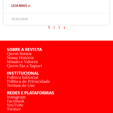
LEIA MAIS »
19/01/2026
1
2
3
4
SOBRE A REVISTA
Quem Somos
Nossa História
Missão e Valores
Quem Faz a Xapuri
INSTITUCIONAL
Política Editorial
Política de Privacidade
Termos de Uso
REDES E PLATAFORMAS
Instagram
Facebook
YouTube
Twitter