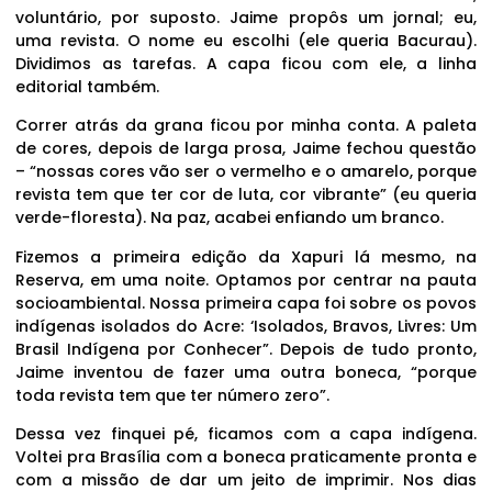
voluntário, por suposto. Jaime propôs um jornal; eu,
uma revista. O nome eu escolhi (ele queria Bacurau).
Dividimos as tarefas. A capa ficou com ele, a linha
editorial também.
Correr atrás da grana ficou por minha conta. A paleta
de cores, depois de larga prosa, Jaime fechou questão
– “nossas cores vão ser o vermelho e o amarelo, porque
revista tem que ter cor de luta, cor vibrante” (eu queria
verde-floresta). Na paz, acabei enfiando um branco.
Fizemos a primeira edição da Xapuri lá mesmo, na
Reserva, em uma noite. Optamos por centrar na pauta
socioambiental. Nossa primeira capa foi sobre os povos
indígenas isolados do Acre: ‘Isolados, Bravos, Livres: Um
Brasil Indígena por Conhecer”. Depois de tudo pronto,
Jaime inventou de fazer uma outra boneca, “porque
toda revista tem que ter número zero”.
Dessa vez finquei pé, ficamos com a capa indígena.
Voltei pra Brasília com a boneca praticamente pronta e
com a missão de dar um jeito de imprimir. Nos dias