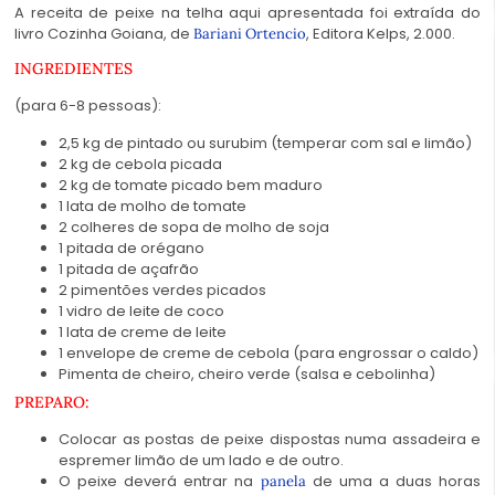
A receita de peixe na telha aqui apresentada foi extraída do
livro Cozinha Goiana, de
, Editora Kelps, 2.000.
Bariani Ortencio
INGREDIENTES
(para 6-8 pessoas):
2,5 kg de pintado ou surubim (temperar com sal e limão)
2 kg de cebola picada
2 kg de tomate picado bem maduro
1 lata de molho de tomate
2 colheres de sopa de molho de soja
1 pitada de orégano
1 pitada de açafrão
2 pimentões verdes picados
1 vidro de leite de coco
1 lata de creme de leite
1 envelope de creme de cebola (para engrossar o caldo)
Pimenta de cheiro, cheiro verde (salsa e cebolinha)
PREPARO:
Colocar as postas de peixe dispostas numa assadeira e
espremer limão de um lado e de outro.
O peixe deverá entrar na
de uma a duas horas
panela