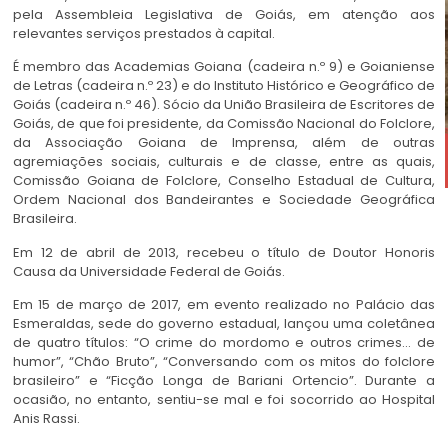
pela Assembleia Legislativa de Goiás, em atenção aos
relevantes serviços prestados à capital.
É membro das Academias Goiana (cadeira n.º 9) e Goianiense
de Letras (cadeira n.º 23) e do Instituto Histórico e Geográfico de
Goiás (cadeira n.º 46). Sócio da União Brasileira de Escritores de
Goiás, de que foi presidente, da Comissão Nacional do Folclore,
da Associação Goiana de Imprensa, além de outras
agremiações sociais, culturais e de classe, entre as quais,
Comissão Goiana de Folclore, Conselho Estadual de Cultura,
Ordem Nacional dos Bandeirantes e Sociedade Geográfica
Brasileira.
Em 12 de abril de 2013, recebeu o título de Doutor Honoris
Causa da Universidade Federal de Goiás.
Em 15 de março de 2017, em evento realizado no Palácio das
Esmeraldas, sede do governo estadual, lançou uma coletânea
de quatro títulos: “O crime do mordomo e outros crimes… de
humor”, “Chão Bruto”, “Conversando com os mitos do folclore
brasileiro” e “Ficção Longa de Bariani Ortencio”. Durante a
ocasião, no entanto, sentiu-se mal e foi socorrido ao Hospital
Anis Rassi.