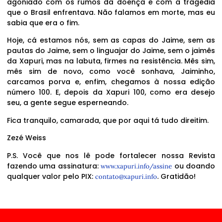
agoniado com os rumos da doença e com a tragédia
que o Brasil enfrentava. Não falamos em morte, mas eu
sabia que era o fim.
Hoje, cá estamos nós, sem as capas do Jaime, sem as
pautas do Jaime, sem o linguajar do Jaime, sem o jaimês
da Xapuri, mas na labuta, firmes na resistência. Mês sim,
mês sim de novo, como você sonhava, Jaiminho,
carcamos porva e, enfim, chegamos à nossa edição
número 100. E, depois da Xapuri 100, como era desejo
seu, a gente segue esperneando.
Fica tranquilo, camarada, que por aqui tá tudo direitim.
Zezé Weiss
P.S. Você que nos lê pode fortalecer nossa Revista
fazendo uma assinatura:
ou doando
www.xapuri.info/assine
qualquer valor pelo PIX:
. Gratidão!
contato@xapuri.info