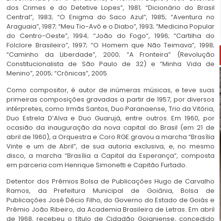
dos Crimes e do Detetive Lopes”, 1981; “Dicionário do Brasil
Central”, 1983; “O Enigma do Saco Azul”, 1985; “Aventura no
Araguaia”, 1987; “Meu Tio-Avô e o Diabo”, 1993; “Medicina Popular
do Centro-Oeste”, 1994; “João do Fogo”, 1996; “Cartilha do
Folclore Brasileiro”, 1997; “O Homem que Não Teimava”, 1998;
“Caminho da Liberdade”, 2000; “A Fronteira” (Revolução
Constitucionalista de São Paulo de 32) e “Minha Vida de
Menino”, 2005; “Crônicas”, 2005.
Como compositor, é autor de inúmeras músicas, e teve suas
primeiras composições gravadas a partir de 1957, por diversos
intérpretes, como Irmãs Santos, Duo Paranaense, Trio da Vitória,
Duo Estrela D’Alva e Duo Guarujá, entre outros. Em 1960, por
ocasião da inauguração da nova capital do Brasil (em 21 de
abril de 1960), a Orquestra e Coro RGE gravou a marcha “Brasília
Vinte e um de Abril”, de sua autoria exclusiva, e, no mesmo
disco, a marcha “Brasília a Capital da Esperança”, composta
em parceria com Henrique Simonetti e Capitão Furtado.
Detentor dos Prêmios Bolsa de Publicações Hugo de Carvalho
Ramos, da Prefeitura Municipal de Goiânia, Bolsa de
Publicações José Décio Filho, do Governo do Estado de Goiás e
Prêmio João Ribeiro, da Academia Brasileira de Letras. Em abril
de 1968, recebeu o título de Cidadão Goianiense, concedido