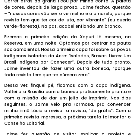
Correr atrás da grana ficou por minha conta. A paleta
de cores, depois de larga prosa, Jaime fechou questão
– “nossas cores vão ser o vermelho e o amarelo, porque
revista tem que ter cor de luta, cor vibrante” (eu queria
verde-floresta). Na paz, acabei enfiando um branco.
Fizemos a primeira edição da Xapuri lá mesmo, na
Reserva, em uma noite. Optamos por centrar na pauta
socioambiental. Nossa primeira capa foi sobre os povos
indígenas isolados do Acre: ‘Isolados, Bravos, Livres: Um
Brasil Indígena por Conhecer”. Depois de tudo pronto,
Jaime inventou de fazer uma outra boneca, “porque
toda revista tem que ter número zero”.
Dessa vez finquei pé, ficamos com a capa indígena.
Voltei pra Brasília com a boneca praticamente pronta e
com a missão de dar um jeito de imprimir. Nos dias
seguintes, o Jaime veio pra Formosa, pra convencer
minha irmã Lúcia a revisar a revista, “de grátis”. Com a
primeira revista impressa, a próxima tarefa foi montar o
Conselho Editorial.
Jaime fez questão de visitar, explicar o projeto e