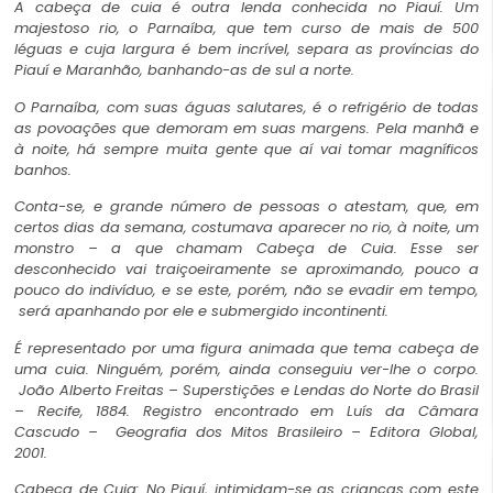
A cabeça de cuia é outra lenda conhecida no Piauí. Um
majestoso rio, o Parnaíba, que tem curso de mais de 500
léguas e cuja largura é bem incrível, separa as províncias do
Piauí e Maranhão, banhando-as de sul a norte.
O Parnaíba, com suas águas salutares, é o refrigério de todas
as povoações que demoram em suas margens. Pela manhã e
à noite, há sempre muita gente que aí vai tomar magníficos
banhos.
Conta-se, e grande número de pessoas o atestam, que, em
certos dias da semana, costumava aparecer no rio, à noite, um
monstro – a que chamam Cabeça de Cuia. Esse ser
desconhecido vai traiçoeiramente se aproximando, pouco a
pouco do indivíduo, e se este, porém, não se evadir em tempo,
será apanhando por ele e submergido incontinenti.
É representado por uma figura animada que tema cabeça de
uma cuia. Ninguém, porém, ainda conseguiu ver-lhe o corpo.
João Alberto Freitas – Superstições e Lendas do Norte do Brasil
– Recife, 1884. Registro encontrado em Luís da Câmara
Cascudo – Geografia dos Mitos Brasileiro – Editora Global,
2001.
Cabeça de Cuia: No Piauí, intimidam-se as crianças com este