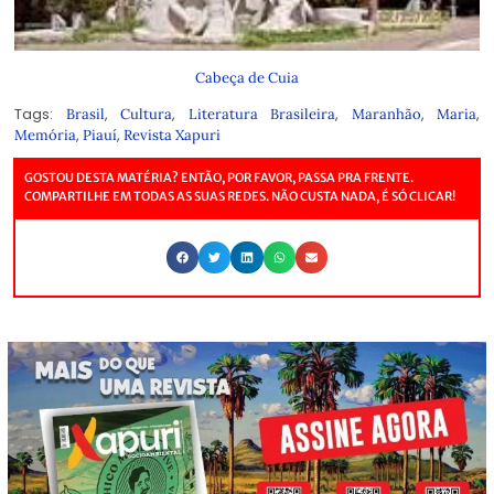
Cabeça de Cuia
Tags:
,
,
,
,
,
Brasil
Cultura
Literatura Brasileira
Maranhão
Maria
,
,
Memória
Piauí
Revista Xapuri
GOSTOU DESTA MATÉRIA? ENTÃO, POR FAVOR, PASSA PRA FRENTE.
COMPARTILHE EM TODAS AS SUAS REDES. NÃO CUSTA NADA, É SÓ CLICAR!