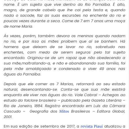
nome. É um sujeito que vive dentro do Rio Parnaíba. É alto,
magro, de grande cabelo que lhe cai pela testa e, quando
nada o sacode, faz as suas excursões na enchente do rio e
poucas vezes durante a seca. Come de 7 em 7 anos uma moça
de nome Maria.
Às vezes, porém, também devora os meninos quando nadam
no rio, e por isso as mães proíbem que aí se banhem. Há
homens que deixam de se lavar no rio, sobretudo nas
enchentes, com medo de serem seguros pelo tal sujeito
encantado. Originou-se de um rapaz que não obedecendo a
sua mãe,maltratando-a, e não e abandonando sua família, foi
pela mãe amaldiçoado e condenado a viver 49 anos nas
águas do Parnaíba.
Depois que ele comer as 7 Marias, retornará ao seu estado
natural, desencantando-se. Conta-se que sua mãe existirá
enquanto ele viver nas águas do rio. Vale Cabral – Achegas ao
estudo do folclore brasileiro – publicado pela Gazeta Literária –
Rio de Janeiro, 1884. Registro encontrado em Luís da Câmara
Cascudo – Geografia dos
Brasileiros – Editora Global,
Mitos
2001.
Em sua edição de setembro de 2017, a
atualizou a
revista Piauí