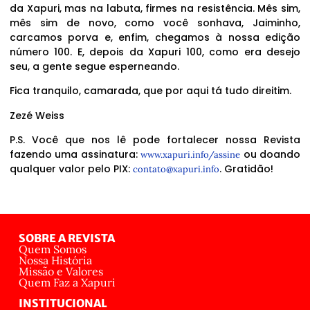
da Xapuri, mas na labuta, firmes na resistência. Mês sim,
mês sim de novo, como você sonhava, Jaiminho,
carcamos porva e, enfim, chegamos à nossa edição
número 100. E, depois da Xapuri 100, como era desejo
seu, a gente segue esperneando.
Fica tranquilo, camarada, que por aqui tá tudo direitim.
Zezé Weiss
P.S. Você que nos lê pode fortalecer nossa Revista
fazendo uma assinatura:
ou doando
www.xapuri.info/assine
qualquer valor pelo PIX:
. Gratidão!
contato@xapuri.info
SOBRE A REVISTA
Quem Somos
Nossa História
Missão e Valores
Quem Faz a Xapuri
INSTITUCIONAL