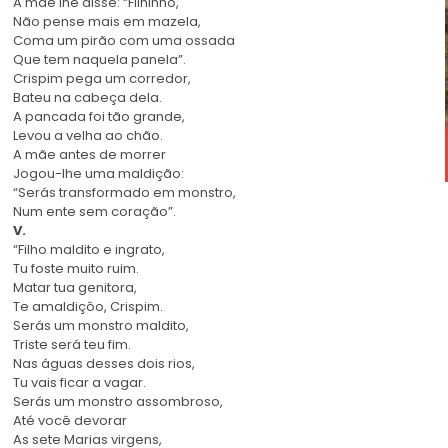
A mãe lhe disse: “Filhinho,
Não pense mais em mazela,
Coma um pirão com uma ossada
Que tem naquela panela”.
Crispim pega um corredor,
Bateu na cabeça dela.
A pancada foi tão grande,
Levou a velha ao chão.
A mãe antes de morrer
Jogou-lhe uma maldição:
“Serás transformado em monstro,
Num ente sem coração”.
V.
“Filho maldito e ingrato,
Tu foste muito ruim.
Matar tua genitora,
Te amaldiçôo, Crispim.
Serás um monstro maldito,
Triste será teu fim.
Nas águas desses dois rios,
Tu vais ficar a vagar.
Serás um monstro assombroso,
Até você devorar
As sete Marias virgens,