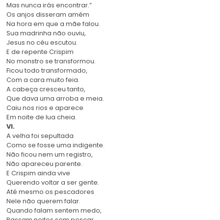
Mas nunca irás encontrar.”
Os anjos disseram amém
Na hora em que a mãe falou.
Sua madrinha não ouviu,
Jesus no céu escutou.
E de repente Crispim
No monstro se transformou.
Ficou todo transformado,
Com a cara muito feia.
A cabeça cresceu tanto,
Que dava uma arroba e meia.
Caiu nos rios e aparece
Em noite de lua cheia.
VI.
A velha foi sepultada
Como se fosse uma indigente.
Não ficou nem um registro,
Não apareceu parente.
E Crispim ainda vive
Querendo voltar a ser gente.
Até mesmo os pescadores
Nele não querem falar.
Quando falam sentem medo,
Passam noites sem pescar.