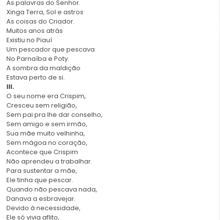
As palavras do Senhor.
Xinga Terra, Sol e astros
As coisas do Criador.
Muitos anos atrás
Existiu no Piauí
Um pescador que pescava
No Parnaíba e Poty.
A sombra da maldição
Estava perto de si.
III.
O seu nome era Crispim,
Cresceu sem religião,
Sem pai pra lhe dar conselho,
Sem amigo e sem irmão,
Sua mãe muito velhinha,
Sem mágoa no coração,
Acontece que Crispim
Não aprendeu a trabalhar.
Para sustentar a mãe,
Ele tinha que pescar.
Quando não pescava nada,
Danava a esbravejar.
Devido à necessidade,
Ele só vivia aflito,