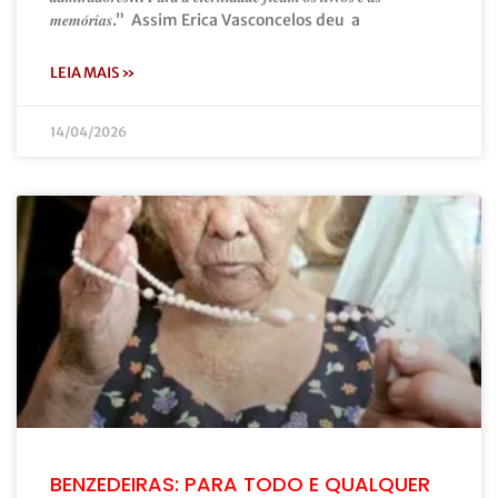
𝒎𝒆𝒎𝒐́𝒓𝒊𝒂𝒔.” Assim Erica Vasconcelos deu a
LEIA MAIS »
14/04/2026
BENZEDEIRAS: PARA TODO E QUALQUER