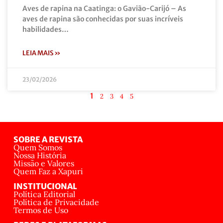
Aves de rapina na Caatinga: o Gavião-Carijó – As
aves de rapina são conhecidas por suas incríveis
habilidades…
LEIA MAIS »
23/02/2026
1
2
3
4
5
SOBRE A REVISTA
Quem Somos
Nossa História
Missão e Valores
Quem Faz a Xapuri
INSTITUCIONAL
Política Editorial
Política de Privacidade
Termos de Uso