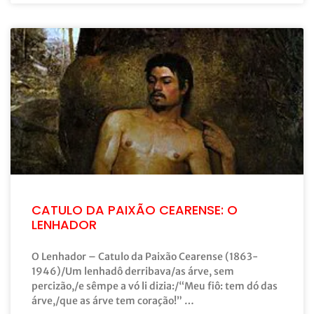
CATULO DA PAIXÃO CEARENSE: O
LENHADOR
O Lenhador – Catulo da Paixão Cearense (1863-
1946)/Um lenhadô derribava/as árve, sem
percizão,/e sêmpe a vó li dizia:/“Meu fiô: tem dó das
árve,/que as árve tem coração!” …