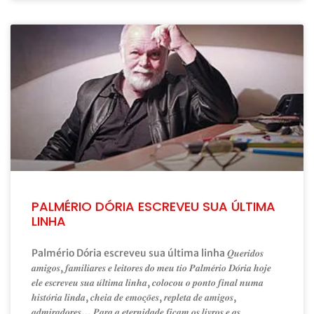
PALMÉRIO DÓRIA ESCREVEU SUA ÚLTIMA
LINHA
Palmério Dória escreveu sua última linha 𝑸𝒖𝒆𝒓𝒊𝒅𝒐𝒔
𝒂𝒎𝒊𝒈𝒐𝒔, 𝒇𝒂𝒎𝒊𝒍𝒊𝒂𝒓𝒆𝒔 𝒆 𝒍𝒆𝒊𝒕𝒐𝒓𝒆𝒔 𝒅𝒐 𝒎𝒆𝒖 𝒕𝒊𝒐 𝑷𝒂𝒍𝒎𝒆́𝒓𝒊𝒐 𝑫𝒐́𝒓𝒊𝒂 𝒉𝒐𝒋𝒆
𝒆𝒍𝒆 𝒆𝒔𝒄𝒓𝒆𝒗𝒆𝒖 𝒔𝒖𝒂 𝒖́𝒍𝒕𝒊𝒎𝒂 𝒍𝒊𝒏𝒉𝒂, 𝒄𝒐𝒍𝒐𝒄𝒐𝒖 𝒐 𝒑𝒐𝒏𝒕𝒐 𝒇𝒊𝒏𝒂𝒍 𝒏𝒖𝒎𝒂
𝒉𝒊𝒔𝒕𝒐́𝒓𝒊𝒂 𝒍𝒊𝒏𝒅𝒂, 𝒄𝒉𝒆𝒊𝒂 𝒅𝒆 𝒆𝒎𝒐𝒄̧𝒐̃𝒆𝒔, 𝒓𝒆𝒑𝒍𝒆𝒕𝒂 𝒅𝒆 𝒂𝒎𝒊𝒈𝒐𝒔,
𝒂𝒅𝒎𝒊𝒓𝒂𝒅𝒐𝒓𝒆𝒔… 𝑷𝒂𝒓𝒂 𝒂 𝒆𝒕𝒆𝒓𝒏𝒊𝒅𝒂𝒅𝒆 𝒇𝒊𝒄𝒂𝒎 𝒐𝒔 𝒍𝒊𝒗𝒓𝒐𝒔 𝒆 𝒂𝒔