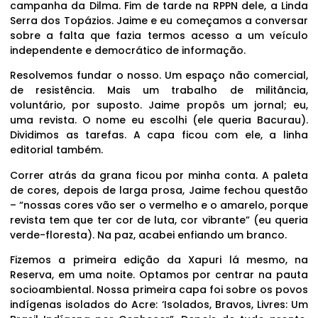
campanha da Dilma. Fim de tarde na RPPN dele, a Linda
Serra dos Topázios. Jaime e eu começamos a conversar
sobre a falta que fazia termos acesso a um veículo
independente e democrático de informação.
Resolvemos fundar o nosso. Um espaço não comercial,
de resistência. Mais um trabalho de militância,
voluntário, por suposto. Jaime propôs um jornal; eu,
uma revista. O nome eu escolhi (ele queria Bacurau).
Dividimos as tarefas. A capa ficou com ele, a linha
editorial também.
Correr atrás da grana ficou por minha conta. A paleta
de cores, depois de larga prosa, Jaime fechou questão
– “nossas cores vão ser o vermelho e o amarelo, porque
revista tem que ter cor de luta, cor vibrante” (eu queria
verde-floresta). Na paz, acabei enfiando um branco.
Fizemos a primeira edição da Xapuri lá mesmo, na
Reserva, em uma noite. Optamos por centrar na pauta
socioambiental. Nossa primeira capa foi sobre os povos
indígenas isolados do Acre: ‘Isolados, Bravos, Livres: Um