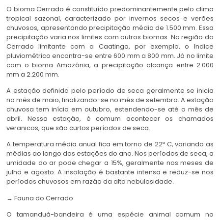
O bioma Cerrado é constituído predominantemente pelo clima
tropical sazonal, caracterizado por invernos secos e verões
chuvosos, apresentando precipitação média de 1.500 mm. Essa
precipitação varia nos limites com outros biomas. Na região do
Cerrado limitante com a Caatinga, por exemplo, o índice
pluviométrico encontra-se entre 600 mm a 800 mm. Já no limite
com o bioma Amazônia, a precipitação alcança entre 2.000
mm a 2.200 mm.
A estação definida pelo período de seca geralmente se inicia
no mês de maio, finalizando-se no mês de setembro. A estação
chuvosa tem início em outubro, estendendo-se até o mês de
abril. Nessa estação, é comum acontecer os chamados
veranicos, que são curtos períodos de seca.
A temperatura média anual fica em torno de 22º C, variando as
médias ao longo das estações do ano. Nos períodos de seca, a
umidade do ar pode chegar a 15%, geralmente nos meses de
julho e agosto. A insolação é bastante intensa e reduz-se nos
períodos chuvosos em razão da alta nebulosidade.
→ Fauna do Cerrado
O tamanduá-bandeira é uma espécie animal comum no