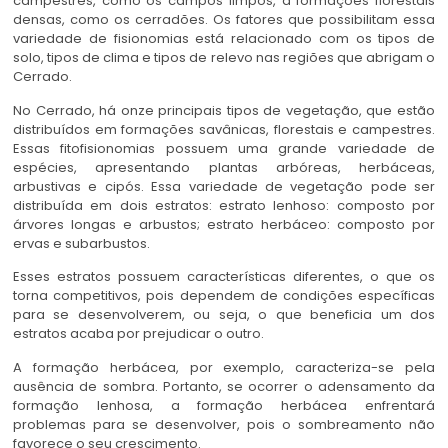
campestres, como os campos limpos, a formações florestais
densas, como os cerradões. Os fatores que possibilitam essa
variedade de fisionomias está relacionado com os tipos de
solo, tipos de clima e tipos de relevo nas regiões que abrigam o
Cerrado.
No Cerrado, há onze principais tipos de vegetação, que estão
distribuídos em formações savânicas, florestais e campestres.
Essas fitofisionomias possuem uma grande variedade de
espécies, apresentando plantas arbóreas, herbáceas,
arbustivas e cipós. Essa variedade de vegetação pode ser
distribuída em dois estratos: estrato lenhoso: composto por
árvores longas e arbustos; estrato herbáceo: composto por
ervas e subarbustos.
Esses estratos possuem características diferentes, o que os
torna competitivos, pois dependem de condições específicas
para se desenvolverem, ou seja, o que beneficia um dos
estratos acaba por prejudicar o outro.
A formação herbácea, por exemplo, caracteriza-se pela
ausência de sombra. Portanto, se ocorrer o adensamento da
formação lenhosa, a formação herbácea enfrentará
problemas para se desenvolver, pois o sombreamento não
favorece o seu crescimento.