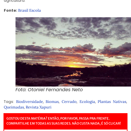
agricultura.”
Fonte:
Brasil Escola
Foto: Otoniel Fernandes Neto
Tags:
,
,
,
,
,
Biodiversidade
Biomas
Cerrado
Ecologia
Plantas Nativas
,
Queimadas
Revista Xapuri
GOSTOU DESTA MATÉRIA? ENTÃO, POR FAVOR, PASSA PRA FRENTE.
COMPARTILHE EM TODAS AS SUAS REDES. NÃO CUSTA NADA, É SÓ CLICAR!