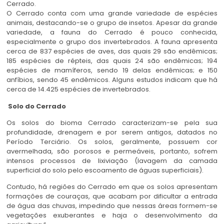
Cerrado.
O Cerrado conta com uma grande variedade de espécies
animais, destacando-se o grupo de insetos. Apesar da grande
variedade, a fauna do Cerrado é pouco conhecida,
especialmente o grupo dos invertebrados. A fauna apresenta
cerca de 837 espécies de aves, das quais 29 são endêmicas;
185 espécies de répteis, das quais 24 são endêmicas; 194
espécies de mamíferos, sendo 19 delas endêmicas; e 150
anfíbios, sendo 45 endêmicos. Alguns estudos indicam que há
cerca de 14.425 espécies de invertebrados.
Solo do Cerrado
Os solos do bioma Cerrado caracterizam-se pela sua
profundidade, drenagem e por serem antigos, datados no
Período Terciário. Os solos, geralmente, possuem cor
avermelhada, são porosos e permeáveis, portanto, sofrem
intensos processos de lixiviação (lavagem da camada
superficial do solo pelo escoamento de águas superficiais).
Contudo, há regiões do Cerrado em que os solos apresentam
formações de couraças, que acabam por dificultar a entrada
de água das chuvas, impedindo que nessas áreas formem-se
vegetações exuberantes e haja o desenvolvimento da