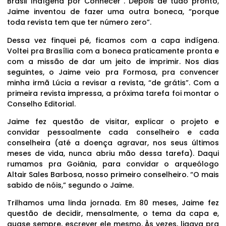
Brasil Indígena por Conhecer”. Depois de tudo pronto,
Jaime inventou de fazer uma outra boneca, “porque
toda revista tem que ter número zero”.
Dessa vez finquei pé, ficamos com a capa indígena.
Voltei pra Brasília com a boneca praticamente pronta e
com a missão de dar um jeito de imprimir. Nos dias
seguintes, o Jaime veio pra Formosa, pra convencer
minha irmã Lúcia a revisar a revista, “de grátis”. Com a
primeira revista impressa, a próxima tarefa foi montar o
Conselho Editorial.
Jaime fez questão de visitar, explicar o projeto e
convidar pessoalmente cada conselheiro e cada
conselheira (até a doença agravar, nos seus últimos
meses de vida, nunca abriu mão dessa tarefa). Daqui
rumamos pra Goiânia, para convidar o arqueólogo
Altair Sales Barbosa, nosso primeiro conselheiro. “O mais
sabido de nóis,” segundo o Jaime.
Trilhamos uma linda jornada. Em 80 meses, Jaime fez
questão de decidir, mensalmente, o tema da capa e,
quase sempre, escrever ele mesmo. Às vezes, ligava pra