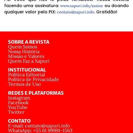
fazendo uma assinatura:
ou doando
www.xapuri.info/assine
qualquer valor pelo PIX:
. Gratidão!
contato@xapuri.info
SOBRE A REVISTA
Quem Somos
Nossa História
Missão e Valores
Quem Faz a Xapuri
INSTITUCIONAL
Política Editorial
Política de Privacidade
Termos de Uso
REDES E PLATAFORMAS
Instagram
Facebook
YouTube
Twitter
CONTATO
E-mail: contato@xapuri.info
WhatsApp: +55 61 99991-1563