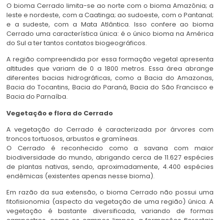
O bioma Cerrado limita-se ao norte com o bioma Amazônia; a
leste e nordeste, com a Caatinga; ao sudoeste, com o Pantanal;
e a sudeste, com a Mata Atlântica. Isso confere ao bioma
Cerrado uma característica única: é o único bioma na América
do Sul a ter tantos contatos biogeográficos.
A região compreendida por essa formação vegetal apresenta
altitudes que variam de 0 a 1800 metros. Essa área abrange
diferentes bacias hidrográficas, como a Bacia do Amazonas,
Bacia do Tocantins, Bacia do Paraná, Bacia do São Francisco e
Bacia do Parnaíba.
Vegetação e flora do Cerrado
A vegetação do Cerrado é caracterizada por árvores com
troncos tortuosos, arbustos e gramíneas.
O Cerrado é reconhecido como a savana com maior
biodiversidade do mundo, abrigando cerca de 11.627 espécies
de plantas nativas, sendo, aproximadamente, 4.400 espécies
endêmicas (existentes apenas nesse bioma).
Em razão da sua extensão, o bioma Cerrado não possui uma
fitofisionomia (aspecto da vegetação de uma região) única. A
vegetação é bastante diversificada, variando de formas