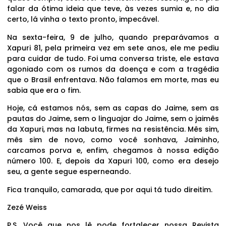
falar da ótima ideia que teve, às vezes sumia e, no dia
certo, lá vinha o texto pronto, impecável.
Na sexta-feira, 9 de julho, quando preparávamos a
Xapuri 81, pela primeira vez em sete anos, ele me pediu
para cuidar de tudo. Foi uma conversa triste, ele estava
agoniado com os rumos da doença e com a tragédia
que o Brasil enfrentava. Não falamos em morte, mas eu
sabia que era o fim.
Hoje, cá estamos nós, sem as capas do Jaime, sem as
pautas do Jaime, sem o linguajar do Jaime, sem o jaimês
da Xapuri, mas na labuta, firmes na resistência. Mês sim,
mês sim de novo, como você sonhava, Jaiminho,
carcamos porva e, enfim, chegamos à nossa edição
número 100. E, depois da Xapuri 100, como era desejo
seu, a gente segue esperneando.
Fica tranquilo, camarada, que por aqui tá tudo direitim.
Zezé Weiss
P.S. Você que nos lê pode fortalecer nossa Revista