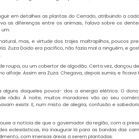
nguir em detalhes as plantas do Cerrado, atribuindo a cad
 as diferenças entre os animais, falava sobre os dentes
a um.
natural, mas, e virtude dos trajes maltrapilhos, poucos p
. Zuza Doido era pacífico, não fazia mal a ninguém, e go
.
e roupa, ou um cobertor de algodão. Certa vez, dançou de
 alforje. Assim era Zuza. Chegava, depois sumia, e ficav
a alguns daqueles povoa- dos a
energia elétrica
. O don
de rádio. À noite, muitos moradores vão ao seu comérci
navam existir. E, num misto de alegria, confusão e sabedor
rouxe a notícia de que o governador da região, com a pre
des eclesiásticas, iria inaugurar lá para as bandas das ca
imento, com imensas áreas a serem plantadas.