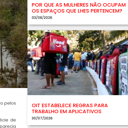
POR QUE AS MULHERES NÃO OCUPAM
OS ESPAÇOS QUE LHES PERTENCEM?
03/08/2026
do pelos
OIT ESTABELECE REGRAS PARA
TRABALHO EM APLICATIVOS
30/07/2026
écie de
aparecia