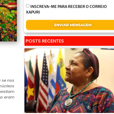
INSCREVA-ME PARA RECEBER O CORREIO
XAPURI
ENVIAR MENSAGEM
POSTS RECENTES
 se nos
núcleos
xistiam
ra eram