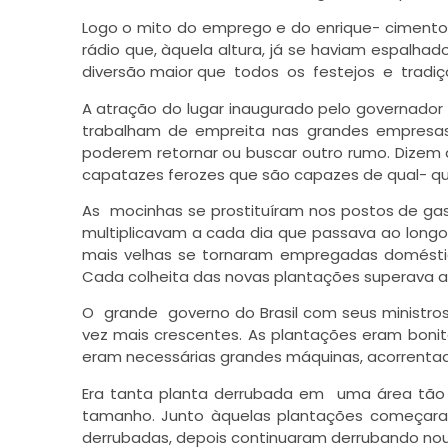
Logo o mito do emprego e do enrique- cimento 
rádio que, àquela altura, já se haviam espalha
diversão maior que todos os festejos e tradiç
A atração do lugar inaugurado pelo governador 
trabalham de empreita nas grandes empresas
poderem retornar ou buscar outro rumo. Dize
capatazes ferozes que são capazes de qual- qu
As mocinhas se prostituíram nos postos de gaso
multiplicavam a cada dia que passava ao longo
mais velhas se tornaram empregadas doméstic
Cada colheita das novas plantações superava a 
O grande governo do Brasil com seus ministros
vez mais crescentes. As plantações eram bonit
eram necessárias grandes máquinas, acorrentada
Era tanta planta derrubada em uma área tão g
tamanho. Junto àquelas plantações começaram a
derrubadas, depois continuaram derrubando nou