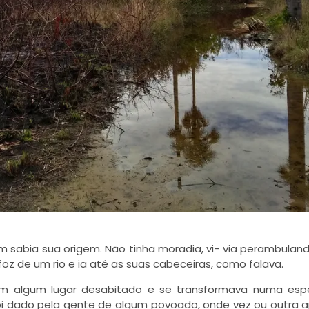
m sabia sua origem. Não tinha moradia, vi- via perambulan
foz de um rio e ia até as suas cabeceiras, como falava.
m algum lugar desabitado e se transformava numa esp
he foi dado pela gente de algum povoado, onde vez ou outra 