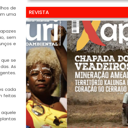
lhos de
REVISTA
eram uma
 rapazes
ão, sem
unços e
s que se
das. As
gentes.
es cada
m feitas
 aquele
plantas