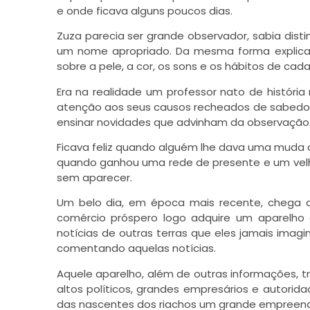
e onde ficava alguns poucos dias.
Zuza parecia ser grande observador, sabia disti
um nome apropriado. Da mesma forma explicava
sobre a pele, a cor, os sons e os hábitos de cad
Era na realidade um professor nato de história 
atenção aos seus causos recheados de sabedoria
ensinar novidades que advinham da observação
Ficava feliz quando alguém lhe dava uma muda d
quando ganhou uma rede de presente e um velho
sem aparecer.
Um belo dia, em época mais recente, chega 
comércio próspero logo adquire um aparelho 
notícias de outras terras que eles jamais imagi
comentando aquelas notícias.
Aquele aparelho, além de outras informações, t
altos políticos, grandes empresários e autorida
das nascentes dos riachos um grande empreend