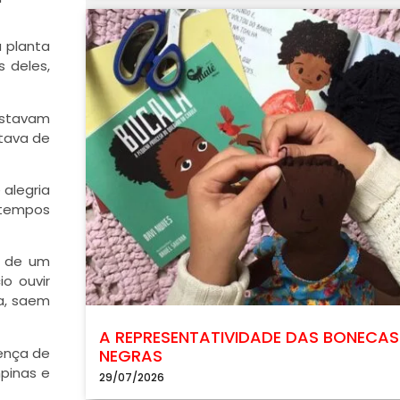
a planta
 deles,
restavam
stava de
 alegria
a tempos
o de um
o ouvir
ia, saem
A REPRESENTATIVIDADE DAS BONECAS
sença de
NEGRAS
mpinas e
29/07/2026