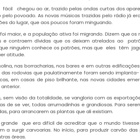
fácil chegou ao ar, trazido pelas ondas curtas dos apare
do pelo povoado. As novas músicas trazidas pelo rádio já 
ões do lugar, que aos poucos foram minguando.
foi maior, e a população ativa foi migrando. Dizem que os
 e contraem dívidas que os deixam atrelados ao patr
m que ninguém conhece os patrões, mas que eles têm jag
er atitude.
lina, nas borracharias, nos bares e em outras edificaçõe
 das rodovias que paulatinamente foram sendo implanta- 
as, em casas de piso brilhante, nas novas cidades emer
anterior.
, sem visão da totalidade, se vangloria com as exportaçõ
as de se ver, todas arrumadinhas e grandiosas. Para sere
s, para arrancarem as plantas que ali existiam.
rande que era difícil de acreditar que o mundo tivesse
 surgir carvoarias. No início, para produzir carvão das 
tras áreas.