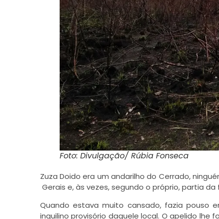
Foto: Divulgação/ Rúbia Fonseca
Zuza Doido era um andarilho do Cerrado, ningué
Gerais e, às vezes, segundo o próprio, partia da 
Quando estava muito cansado, fazia pouso e
inquilino provisório daquele local. O apelido l