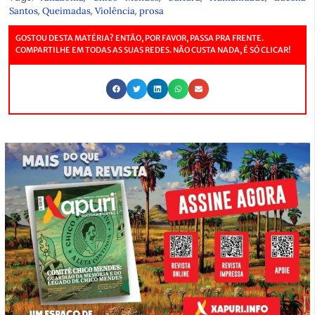
,
,
,
Santos
Queimadas
Violência
prosa
GOSTOU DESTA MATÉRIA? ENTÃO, POR FAVOR, PASSA PRA FRENTE.
COMPARTILHE EM TODAS AS SUAS REDES. NÃO CUSTA NADA, É SÓ CLICAR!