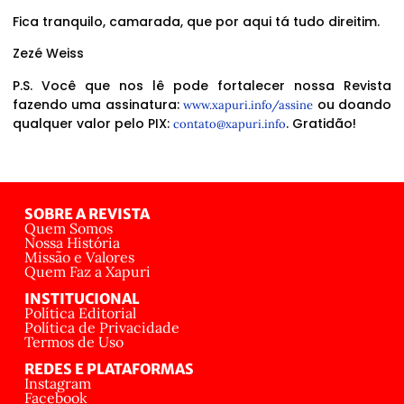
Fica tranquilo, camarada, que por aqui tá tudo direitim.
Zezé Weiss
P.S. Você que nos lê pode fortalecer nossa Revista
fazendo uma assinatura:
ou doando
www.xapuri.info/assine
qualquer valor pelo PIX:
. Gratidão!
contato@xapuri.info
SOBRE A REVISTA
Quem Somos
Nossa História
Missão e Valores
Quem Faz a Xapuri
INSTITUCIONAL
Política Editorial
Política de Privacidade
Termos de Uso
REDES E PLATAFORMAS
Instagram
Facebook