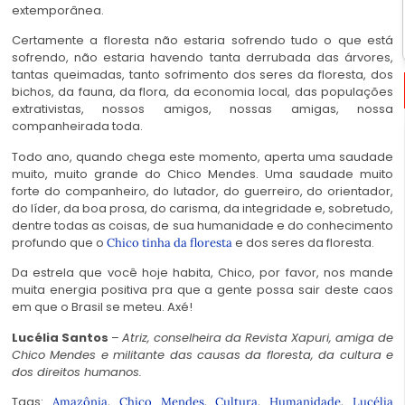
extemporânea.
Certamente a floresta não estaria sofrendo tudo o que está
sofrendo, não estaria havendo tanta derrubada das árvores,
tantas queimadas, tanto sofrimento dos seres da floresta, dos
bichos, da fauna, da flora, da economia local, das populações
extrativistas, nossos amigos, nossas amigas, nossa
companheirada toda.
Todo ano, quando chega este momento, aperta uma saudade
muito, muito grande do Chico Mendes. Uma saudade muito
forte do companheiro, do lutador, do guerreiro, do orientador,
do líder, da boa prosa, do carisma, da integridade e, sobretudo,
dentre todas as coisas, de sua humanidade e do conhecimento
profundo que o
e dos seres da floresta.
Chico tinha da floresta
Da estrela que você hoje habita, Chico, por favor, nos mande
muita energia positiva pra que a gente possa sair deste caos
em que o Brasil se meteu. Axé!
Lucélia Santos
–
Atriz, conselheira da Revista Xapuri, amiga de
Chico Mendes e militante das causas da floresta, da cultura e
dos direitos humanos.
Tags:
,
,
,
,
Amazônia
Chico Mendes
Cultura
Humanidade
Lucélia