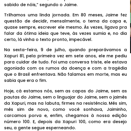
sabido de nóis,” segundo o Jaime.
Trilhamos uma linda jornada. Em 80 meses, Jaime fez
questão de decidir, mensalmente, o tema da capa e,
quase sempre, escrever ele mesmo. Às vezes, ligava pra
falar da ótima ideia que teve, às vezes sumia e, no dia
certo, lá vinha o texto pronto, impecável.
Na sexta-feira, 9 de julho, quando preparávamos a
Xapuri 81, pela primeira vez em sete anos, ele me pediu
para cuidar de tudo. Foi uma conversa triste, ele estava
agoniado com os rumos da doença e com a tragédia
que o Brasil enfrentava. Não falamos em morte, mas eu
sabia que era o fim.
Hoje, cá estamos nós, sem as capas do Jaime, sem as
pautas do Jaime, sem o linguajar do Jaime, sem o jaimês
da Xapuri, mas na labuta, firmes na resistência. Mês sim,
mês sim de novo, como você sonhava, Jaiminho,
carcamos porva e, enfim, chegamos à nossa edição
número 100. E, depois da Xapuri 100, como era desejo
seu, a gente segue esperneando.