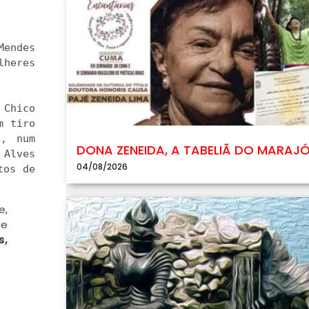
endes 
heres 
 

Chico 
 tiro 
, num 
DONA ZENEIDA, A TABELIÃ DO MARAJ
Alves 
04/08/2026
os de 
e,
ue
s,