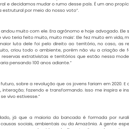
ral e decidamos mudar o rumo desse país. É um ano propíc
estrutural por meio do nosso voto”.
andou muito com ele. Era agrônomo e hoje advogado. Ele
 vivo teria feito muito, muito mais’. Ele fez muito em vida, 
ior luta dele foi pelo direito ao território, no caso, as r
 muito, criou todo o ambiente, porém não viu a criação de 
e reservas extrativistas e territórios que estão nessa mod
aria pensando 100 anos adiante.”
futuro, sobre a revolução que os jovens fariam em 2020. E 
interação; fazendo e transformando. Isso me inspira e ins
se vivo estivesse.”
do, já que a maioria da bancada é formada por rurali
causas sociais, ambientais ou da Amazônia. A gente esp