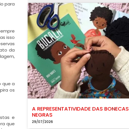
io para
 sempre
mas isso
eservas
fato da
elagem,
o que a
pira os
A REPRESENTATIVIDADE DAS BONECAS
NEGRAS
stas e
29/07/2026
era que