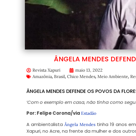
ÂNGELA MENDES DEFEND
Revista Xapuri
maio 13, 2022
,
,
,
,
Amazônia
Brasil
Chico Mendes
Meio Ambiente
Re
ÂNGELA MENDES DEFENDE OS POVOS DA FLORE
‘Com o exemplo em casa, não tinha como segui
Por: Felipe Corona/via
Estadão
A ambientalista
tinha 19 anos em
Ângela Mendes
Xapuri, no Acre, na frente da mulher e dos outros