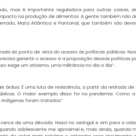
o, mas é importante reguladora para outras coisas, a
e impacto na produção de alimentos. A gente também não d
Cerrado, Mata Atlântica e Pantanal, que também são dev
lizada do ponto de vista do acesso às políticas públicas. Nos
precisa garantir o acesso e a proposição dessas políticas pú
isso exige um ativismo, uma militância no dia a dia”.
s árdua. É uma luta de resistência, a partir da retirada de
úblicas. O maior exemplo disso foi na pandemia. Como a
s indígenas foram tratados”
 cerca de uma década. Nasci no seringal e vim para a cida
Só quando adolescente me aproximei e, mais ainda, quando 
sidade de estar mais próxima e entender esse movimento 