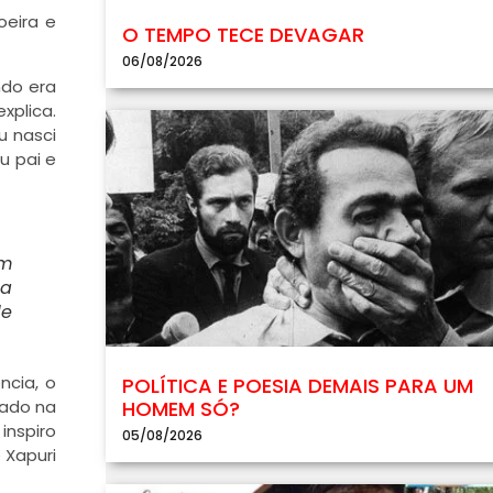
oeira e
O TEMPO TECE DEVAGAR
06/08/2026
ndo era
xplica.
u nasci
u pai e
om
da
de
ncia, o
POLÍTICA E POESIA DEMAIS PARA UM
dado na
HOMEM SÓ?
inspiro
05/08/2026
 Xapuri