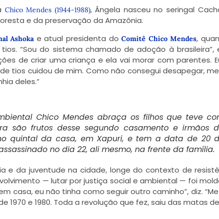
ta
, Ângela nasceu no seringal Cach
Chico Mendes (1944-1988)
floresta e da preservação da Amazônia.
e atual presidenta do
, qua
nal Ashoka
Comitê Chico Mendes
ios. “Sou do sistema chamado de adoção à brasileira”, e
ões de criar uma criança e ela vai morar com parentes. E
l de tios cuidou de mim. Como não consegui desapegar, me
hia deles.”
a ambiental Chico Mendes abraça os filhos que teve c
enira são frutos desse segundo casamento e irmãos 
 no quintal da casa, em Xapuri, e tem a data de 20 
ssassinado no dia 22, ali mesmo, na frente da família.
a e da juventude na cidade, longe do contexto de resistê
lvimento — lutar por justiça social e ambiental — foi mol
em casa, eu não tinha como seguir outro caminho”, diz. “Me 
e 1970 e 1980. Toda a revolução que fez, saiu das matas de