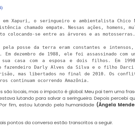
8)
 em Xapuri, o seringueiro e ambientalista Chico M
istência chamado empate. Nessas ações, homens, mul
to colocando-se entre as árvores e as motosserras.
 pela posse da terra eram constantes e intensos, 
. Em dezembro de 1988, ele foi assassinado com um
 sua casa com a esposa e dois filhos. Em 1990
o fazendeiro Darly Alves da Silva e o filho Darci 
risão, mas libertados no final de 2010. Os conflit
ros continuam ocorrendo Amazônia.
 são locais, mas o impacto é global. Meu pai tem uma fras
stava lutando para salvar a seringueira. Depois percebi q
 Por fim, estou lutando pela humanidade
(Ângela Mende
ais pontos da conversa estão transcritos a seguir.