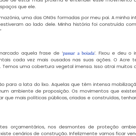
espaços que ele.
 Amazônia, uma das ONGs formadas por meu pai. A minha i
estiveram ao lado dele. Minha história foi construída c
”
 marcado aquela frase de ‘
’. Fixou e deu o 
passar a boiada
ientais cada vez mais ousados nas suas ações. O Acre
 Temos uma cobertura vegetal imensa. Isso atrai muitos o
ão para a lata do lixo. Aquelas que têm intensa mobilizaç
nhum ambiente de proposição. Os movimentos que exist
xar que mais políticas públicas, criadas e construídas, tenh
tes orçamentários, nos desmontes de proteção ambien
iste cenários de construção. Infelizmente vamos ficar ven