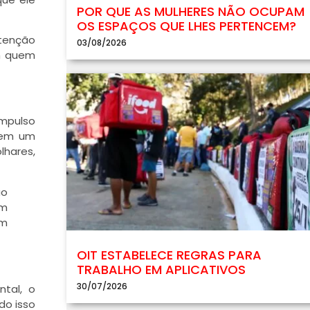
POR QUE AS MULHERES NÃO OCUPAM
OS ESPAÇOS QUE LHES PERTENCEM?
ntenção
03/08/2026
om quem
impulso
 tem um
lhares,
ão
em
am
OIT ESTABELECE REGRAS PARA
TRABALHO EM APLICATIVOS
30/07/2026
tal, o
do isso