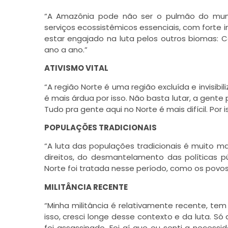
“A Amazônia pode não ser o pulmão do mund
serviços ecossistêmicos essenciais, com fort
estar engajado na luta pelos outros biomas: 
ano a ano.”
ATIVISMO VITAL
“A região Norte é uma região excluída e invisibi
é mais árdua por isso. Não basta lutar, a gente 
Tudo pra gente aqui no Norte é mais difícil. Por 
POPULAÇÕES TRADICIONAIS
“A luta das populações tradicionais é muito mai
direitos, do desmantelamento das políticas p
Norte foi tratada nesse período, como os povo
MILITÂNCIA RECENTE
“Minha militância é relativamente recente, tem
isso, cresci longe desse contexto e da luta. 
foi assassinado. Foi aí que eu senti a neces