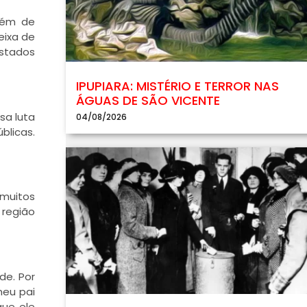
lém de
eixa de
astados
IPUPIARA: MISTÉRIO E TERROR NAS
ÁGUAS DE SÃO VICENTE
sa luta
04/08/2026
blicas.
 muitos
 região
de. Por
meu pai
que ele