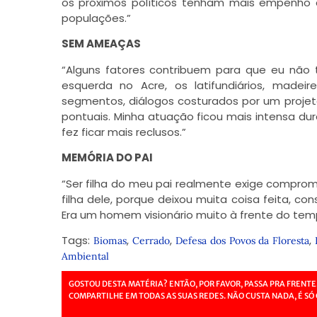
os próximos políticos tenham mais empenho 
populações.”
SEM AMEAÇAS
“Alguns fatores contribuem para que eu não
esquerda no Acre, os latifundiários, madei
segmentos, diálogos costurados por um projeto
pontuais. Minha atuação ficou mais intensa du
fez ficar mais reclusos.”
MEMÓRIA DO PAI
“Ser filha do meu pai realmente exige compromis
filha dele, porque deixou muita coisa feita, c
Era um homem visionário muito à frente do temp
Tags:
,
,
,
Biomas
Cerrado
Defesa dos Povos da Floresta
Ambiental
GOSTOU DESTA MATÉRIA? ENTÃO, POR FAVOR, PASSA PRA FRENTE
COMPARTILHE EM TODAS AS SUAS REDES. NÃO CUSTA NADA, É SÓ 