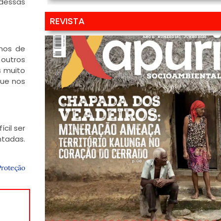
 dessas
REVISTA
rnos de
 outros
s muito
que nos
cil ser
ntadas.
Proteção