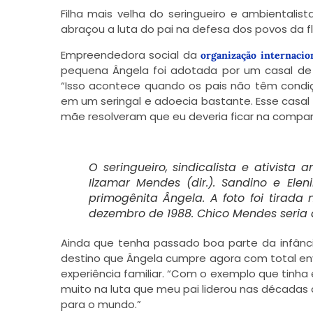
Filha mais velha do seringueiro e ambientalis
abraçou a luta do pai na defesa dos povos da 
Empreendedora social da
organização internacio
pequena Ângela foi adotada por um casal de t
“Isso acontece quando os pais não têm condiç
em um seringal e adoecia bastante. Esse casa
mãe resolveram que eu deveria ficar na compan
O seringueiro, sindicalista e ativist
Ilzamar Mendes (dir.). Sandino e El
primogênita Ângela. A foto foi tirada
dezembro de 1988. Chico Mendes seria a
Ainda que tenha passado boa parte da infânci
destino que Ângela cumpre agora com total envo
experiência familiar. “Com o exemplo que tinha 
muito na luta que meu pai liderou nas décadas d
para o mundo.”