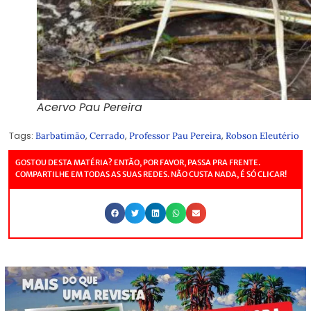
Acervo Pau Pereira
Tags:
,
,
,
Barbatimão
Cerrado
Professor Pau Pereira
Robson Eleutério
GOSTOU DESTA MATÉRIA? ENTÃO, POR FAVOR, PASSA PRA FRENTE.
COMPARTILHE EM TODAS AS SUAS REDES. NÃO CUSTA NADA, É SÓ CLICAR!