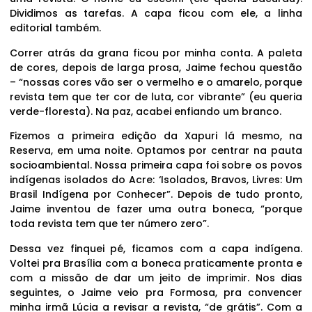
Dividimos as tarefas. A capa ficou com ele, a linha
editorial também.
Correr atrás da grana ficou por minha conta. A paleta
de cores, depois de larga prosa, Jaime fechou questão
– “nossas cores vão ser o vermelho e o amarelo, porque
revista tem que ter cor de luta, cor vibrante” (eu queria
verde-floresta). Na paz, acabei enfiando um branco.
Fizemos a primeira edição da Xapuri lá mesmo, na
Reserva, em uma noite. Optamos por centrar na pauta
socioambiental. Nossa primeira capa foi sobre os povos
indígenas isolados do Acre: ‘Isolados, Bravos, Livres: Um
Brasil Indígena por Conhecer”. Depois de tudo pronto,
Jaime inventou de fazer uma outra boneca, “porque
toda revista tem que ter número zero”.
Dessa vez finquei pé, ficamos com a capa indígena.
Voltei pra Brasília com a boneca praticamente pronta e
com a missão de dar um jeito de imprimir. Nos dias
seguintes, o Jaime veio pra Formosa, pra convencer
minha irmã Lúcia a revisar a revista, “de grátis”. Com a