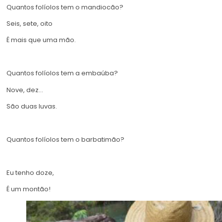
Quantos folíolos tem o mandiocão?
Seis, sete, oito
É mais que uma mão.
Quantos folíolos tem a embaúba?
Nove, dez…
São duas luvas.
Quantos folíolos tem o barbatimão?
Eu tenho doze,
É um montão!