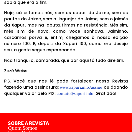
sabia que era o fim.
Hoje, cá estamos nós, sem as capas do Jaime, sem as
pautas do Jaime, sem o linguajar do Jaime, sem o jaimês
da Xapuri, mas na labuta, firmes na resistência. Mês sim,
mês sim de novo, como você sonhava, Jaiminho,
carcamos porva e, enfim, chegamos à nossa edição
número 100. E, depois da Xapuri 100, como era desejo
seu, a gente segue esperneando.
Fica tranquilo, camarada, que por aqui tá tudo direitim.
Zezé Weiss
P.S. Você que nos lê pode fortalecer nossa Revista
fazendo uma assinatura:
ou doando
www.xapuri.info/assine
qualquer valor pelo PIX:
. Gratidão!
contato@xapuri.info
SOBRE A REVISTA
Quem Somos