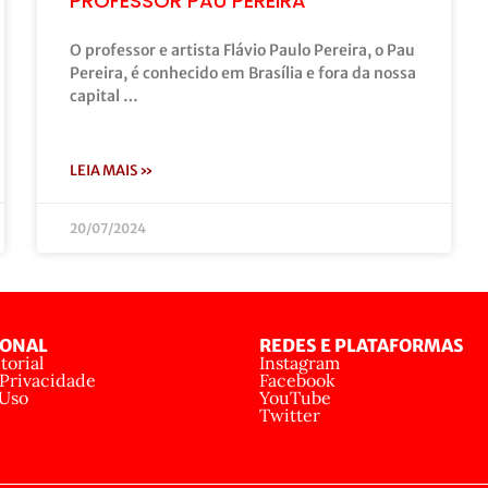
PROFESSOR PAU PEREIRA
O professor e artista Flávio Paulo Pereira, o Pau
Pereira, é conhecido em Brasília e fora da nossa
capital …
LEIA MAIS »
20/07/2024
IONAL
REDES E PLATAFORMAS
torial
Instagram
 Privacidade
Facebook
 Uso
YouTube
Twitter