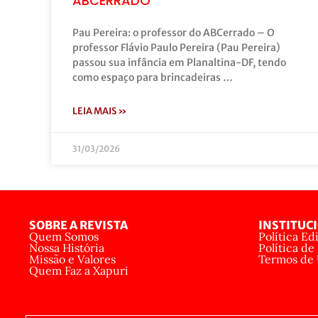
ABCERRADO
Pau Pereira: o professor do ABCerrado – O
professor Flávio Paulo Pereira (Pau Pereira)
passou sua infância em Planaltina-DF, tendo
como espaço para brincadeiras …
LEIA MAIS »
31/03/2026
SOBRE A REVISTA
INSTITUC
Quem Somos
Política Edi
Nossa História
Política de
Missão e Valores
Termos de
Quem Faz a Xapuri