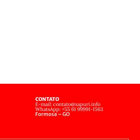
CONTATO
E-mail: contato@xapuri.info
WhatsApp: +55 61 99991-1563
Formosa – GO