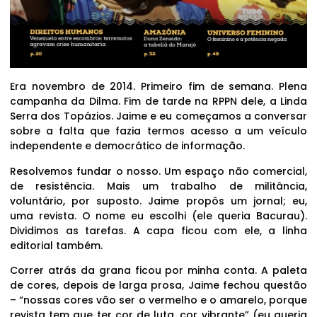
Era novembro de 2014. Primeiro fim de semana. Plena
campanha da Dilma. Fim de tarde na RPPN dele, a Linda
Serra dos Topázios. Jaime e eu começamos a conversar
sobre a falta que fazia termos acesso a um veículo
independente e democrático de informação.
Resolvemos fundar o nosso. Um espaço não comercial,
de resistência. Mais um trabalho de militância,
voluntário, por suposto. Jaime propôs um jornal; eu,
uma revista. O nome eu escolhi (ele queria Bacurau).
Dividimos as tarefas. A capa ficou com ele, a linha
editorial também.
Correr atrás da grana ficou por minha conta. A paleta
de cores, depois de larga prosa, Jaime fechou questão
– “nossas cores vão ser o vermelho e o amarelo, porque
revista tem que ter cor de luta, cor vibrante” (eu queria