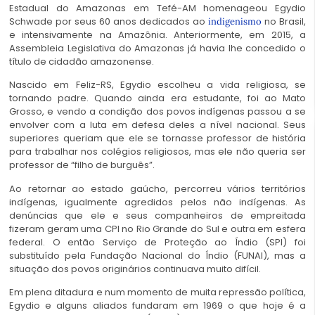
Estadual do Amazonas em Tefé-AM homenageou Egydio
Schwade por seus 60 anos dedicados ao
no Brasil,
indigenismo
e intensivamente na Amazônia. Anteriormente, em 2015, a
Assembleia Legislativa do Amazonas já havia lhe concedido o
título de cidadão amazonense.
Nascido em Feliz-RS, Egydio escolheu a vida religiosa, se
tornando padre. Quando ainda era estudante, foi ao Mato
Grosso, e vendo a condição dos
povos indígenas passou a se
envolver com a luta
em defesa deles a nível nacional. Seus
superiores queriam que ele se tornasse professor de história
para trabalhar nos colégios religiosos, mas ele não queria ser
professor de “filho de burguês”.
Ao retornar ao estado gaúcho, percorreu vários territórios
indígenas, igualmente agredidos pelos não indígenas. As
denúncias que ele e seus companheiros de empreitada
fizeram geram uma CPI no Rio Grande do Sul e outra em esfera
federal. O então Serviço de Proteção ao Índio (SPI) foi
substituído pela Fundação Nacional do Índio (FUNAI), mas a
situação dos povos originários continuava muito difícil.
Em plena ditadura e num momento de muita repressão política,
Egydio e alguns aliados fundaram em 1969 o que hoje é a