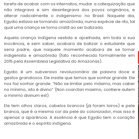
tarefa de acabar com os internatos, mudar a catequização que
não integrava e sim desintegrava dos povos originários, e
alterar radicalmente o indigenismo no Brasil. Naquele dia,
Egydio estava se tornando amazônida, numa espécie de rito, tal
qual uma criança se torna cristã ao ser batizada.
Aquela criança indígena vestida e ajoelhada, em toda a sua
inocência, e sem saber, acabara de batizar o estudante que
seria padre, que naquele momento acabara de se tornar
indigenista e amazônida (fato reconhecido formalmente em
2015 pela Assembleia Legislativa do Amazonas).
Egydio é um subversivo revolucionário de palavra doce e
gestos grandiosos. Ele insiste que temos que sonhar grande. Ele
nos faz sonhar grande. “Não se limitar pelo máximo, mas caber
no mínimo, isto é divino” (Non coarctari maximo, contiere autem
a minimo divinum est).
Ele tem olhos claros, cabelos brancos (já foram loiros) e pele
branca, que é a mesma cor da pele do colonizador, mas isso é
apenas a aparência. A essência é que Egydio tem o coração
amazônida e o espírito indígena.