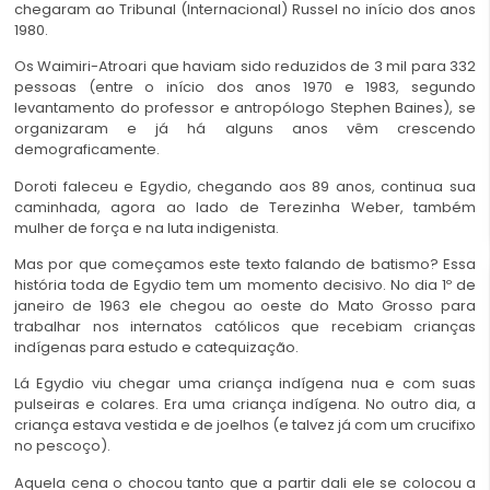
chegaram ao Tribunal (Internacional) Russel no início dos anos
1980.
Os Waimiri-Atroari que haviam sido reduzidos de 3 mil para 332
pessoas (entre o início dos anos 1970 e 1983, segundo
levantamento do professor e antropólogo Stephen Baines), se
organizaram e já há alguns anos vêm crescendo
demograficamente.
Doroti faleceu e Egydio, chegando aos 89 anos, continua sua
caminhada, agora ao lado de Terezinha Weber, também
mulher de força e na luta indigenista.
Mas por que começamos este texto falando de batismo? Essa
história toda de Egydio tem um momento decisivo. No dia 1º de
janeiro de 1963 ele chegou ao oeste do Mato Grosso para
trabalhar nos internatos católicos que recebiam crianças
indígenas para estudo e catequização.
Lá Egydio viu chegar uma criança indígena nua e com suas
pulseiras e colares. Era uma criança indígena. No outro dia, a
criança estava vestida e de joelhos (e talvez já com um crucifixo
no pescoço).
Aquela cena o chocou tanto que a partir dali ele se colocou a