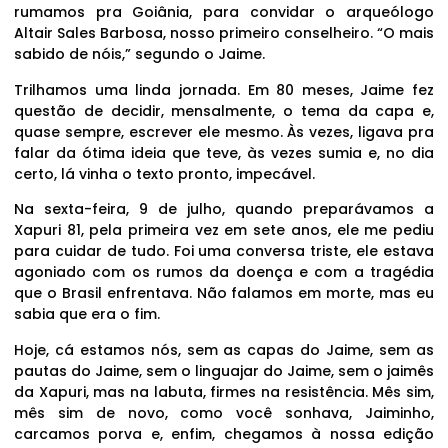
rumamos pra Goiânia, para convidar o arqueólogo
Altair Sales Barbosa, nosso primeiro conselheiro. “O mais
sabido de nóis,” segundo o Jaime.
Trilhamos uma linda jornada. Em 80 meses, Jaime fez
questão de decidir, mensalmente, o tema da capa e,
quase sempre, escrever ele mesmo. Às vezes, ligava pra
falar da ótima ideia que teve, às vezes sumia e, no dia
certo, lá vinha o texto pronto, impecável.
Na sexta-feira, 9 de julho, quando preparávamos a
Xapuri 81, pela primeira vez em sete anos, ele me pediu
para cuidar de tudo. Foi uma conversa triste, ele estava
agoniado com os rumos da doença e com a tragédia
que o Brasil enfrentava. Não falamos em morte, mas eu
sabia que era o fim.
Hoje, cá estamos nós, sem as capas do Jaime, sem as
pautas do Jaime, sem o linguajar do Jaime, sem o jaimês
da Xapuri, mas na labuta, firmes na resistência. Mês sim,
mês sim de novo, como você sonhava, Jaiminho,
carcamos porva e, enfim, chegamos à nossa edição