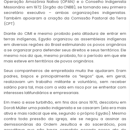
Operação Amazônia Nativa (OPAN) e o Conselho Indigenista
Missionário em 1972 (órgão da CNBB), se tornando seu primeiro
secretário executivo – ambas organizações indigenistas.
Também apoiaram a criação da Comissão Pastoral da Terra
(CPT).
Diante do CIMI e mesmo proibido pela ditadura de entrar em
terras indígenas, Egydio organizou as assembleias
indígenas
em diversas regiões do Brasil estimulando os povos
originários
a se organizar para defender seus direitos e seus territórios. Ele
mesmo nos diz que, mesmo proibido, foi o período em que ele
mais esteve em territórios de povos originários.
Seus companheiros de empreitada muito lhe ajudaram. Eram
padres, bispos e principalmente os “leigos” que, em geral,
realizavam um trabalho militante e voluntário, sem receber
salário para tal, mas com a vida em risco por se enfrentar com
interesses latifundiários e empresariais.
Em meio a esse turbilhão, em fins dos anos 1970, descobriu em
Doroti Müller uma paixão indigenista e se casaram (ela era mais
ativa e mais radical que ele, segundo o próprio Egydio). Mesmo
contra toda pressão da igreja, ele se negou a assinar as
demissionárias da Ordem Jesuítica e do sacerdócio, pois
acreditava que não havia cometido pecado nesse ato de