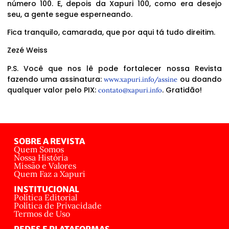
número 100. E, depois da Xapuri 100, como era desejo
seu, a gente segue esperneando.
Fica tranquilo, camarada, que por aqui tá tudo direitim.
Zezé Weiss
P.S. Você que nos lê pode fortalecer nossa Revista
fazendo uma assinatura:
ou doando
www.xapuri.info/assine
qualquer valor pelo PIX:
. Gratidão!
contato@xapuri.info
SOBRE A REVISTA
Quem Somos
Nossa História
Missão e Valores
Quem Faz a Xapuri
INSTITUCIONAL
Política Editorial
Política de Privacidade
Termos de Uso