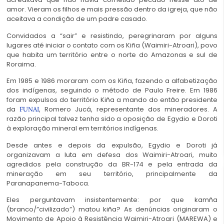
amor. Vieram os filhos e mais pressão dentro da igreja, que não
aceitava a condição de um padre casado.
Convidados a “sair” e resistindo, peregrinaram por alguns
lugares até iniciar o contato com os Kiña (Waimiri-Atroari), povo
que habita um território entre o norte do Amazonas e sul de
Roraima.
Em 1985 e 1986 moraram com os Kiña, fazendo a alfabetização
dos indígenas, seguindo o método de Paulo Freire. Em 1986
foram expulsos do território Kiña a mando do então presidente
da
, Romero Jucá, representante dos mineradores. A
FUNAI
razão principal talvez tenha sido a oposição de Egydio e Doroti
à exploração mineral em territórios indígenas.
Desde antes e depois da expulsão, Egydio e Doroti já
organizavam a luta em defesa dos Waimiri-Atroari, muito
agredidos pela construção da BR-174 e pela entrada da
mineração em seu território, principalmente da
Paranapanema-Taboca.
Eles perguntavam insistentemente: por que kamña
(branco/”civilizado”) matou kiña? As denúncias originaram o
Movimento de Apoio à Resistência Waimiri-Atroari (MAREWA) e