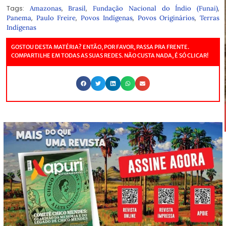
Tags:
,
,
,
Amazonas
Brasil
Fundação Nacional do Índio (Funai)
,
,
,
,
Panema
Paulo Freire
Povos Indígenas
Povos Originários
Terras
Indígenas
GOSTOU DESTA MATÉRIA? ENTÃO, POR FAVOR, PASSA PRA FRENTE.
COMPARTILHE EM TODAS AS SUAS REDES. NÃO CUSTA NADA, É SÓ CLICAR!