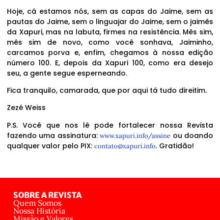
Hoje, cá estamos nós, sem as capas do Jaime, sem as
pautas do Jaime, sem o linguajar do Jaime, sem o jaimês
da Xapuri, mas na labuta, firmes na resistência. Mês sim,
mês sim de novo, como você sonhava, Jaiminho,
carcamos porva e, enfim, chegamos à nossa edição
número 100. E, depois da Xapuri 100, como era desejo
seu, a gente segue esperneando.
Fica tranquilo, camarada, que por aqui tá tudo direitim.
Zezé Weiss
P.S. Você que nos lê pode fortalecer nossa Revista
fazendo uma assinatura:
ou doando
www.xapuri.info/assine
qualquer valor pelo PIX:
. Gratidão!
contato@xapuri.info
SOBRE A REVISTA
Quem Somos
Nossa História
Missão e Valores