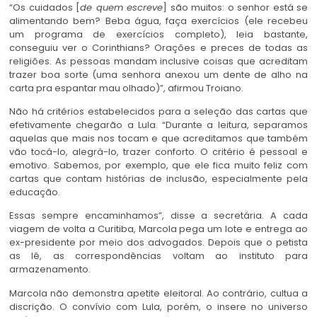
“Os cuidados [
de quem escreve
] são muitos: o senhor está se
alimentando bem? Beba água, faça exercícios (ele recebeu
um programa de exercícios completo), leia bastante,
conseguiu ver o Corinthians? Orações e preces de todas as
religiões. As pessoas mandam inclusive coisas que acreditam
trazer boa sorte (uma senhora anexou um dente de alho na
carta pra espantar mau olhado)”, afirmou Troiano.
Não há critérios estabelecidos para a seleção das cartas que
efetivamente chegarão a Lula. “Durante a leitura, separamos
aquelas que mais nos tocam e que acreditamos que também
vão tocá-lo, alegrá-lo, trazer conforto. O critério é pessoal e
emotivo. Sabemos, por exemplo, que ele fica muito feliz com
cartas que contam histórias de inclusão, especialmente pela
educação.
Essas sempre encaminhamos”, disse a secretária. A cada
viagem de volta a Curitiba, Marcola pega um lote e entrega ao
ex-presidente por meio dos advogados. Depois que o petista
as lê, as correspondências voltam ao instituto para
armazenamento.
Marcola não demonstra apetite eleitoral. Ao contrário, cultua a
discrição. O convívio com Lula, porém, o insere no universo