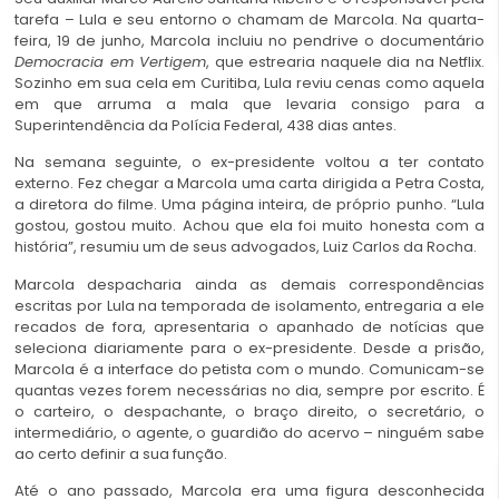
tarefa – Lula e seu entorno o chamam de Marcola. Na quarta-
feira, 19 de junho, Marcola incluiu no pendrive o documentário
Democracia em Vertigem
, que estrearia naquele dia na Netflix.
Sozinho em sua cela em Curitiba, Lula reviu cenas como aquela
em que arruma a mala que levaria consigo para a
Superintendência da Polícia Federal, 438 dias antes.
Na semana seguinte, o ex-presidente voltou a ter contato
externo. Fez chegar a Marcola uma carta dirigida a Petra Costa,
a diretora do filme. Uma página inteira, de próprio punho. “Lula
gostou, gostou muito. Achou que ela foi muito honesta com a
história”, resumiu um de seus advogados, Luiz Carlos da Rocha.
Marcola despacharia ainda as demais correspondências
escritas por Lula na temporada de isolamento, entregaria a ele
recados de fora, apresentaria o apanhado de notícias que
seleciona diariamente para o ex-presidente. Desde a prisão,
Marcola é a interface do petista com o mundo. Comunicam-se
quantas vezes forem necessárias no dia, sempre por escrito. É
o carteiro, o despachante, o braço direito, o secretário, o
intermediário, o agente, o guardião do acervo – ninguém sabe
ao certo definir a sua função.
Até o ano passado, Marcola era uma figura desconhecida