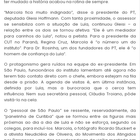
ter mudado a história acabou na rotina de sempre.
“Marcola fica muito indignado”, disse a presidente do PT,
deputada Gleisi Hoffmann. Com tanta proximidade, o assessor
se sensibiliza com a situação de Lula, continuou Gleisi – a
relação entre os dois se tornou afetiva. “Ele é um mediador
para carinhos do Lula”, notou a petista. Para a presidente da
CUT no Paraná, Regina Cruz, Marcola é “o número um do
instituto”. Para Dr. Rosinha, um dos fundadores do PT, ele é “o
homem de confiança do Lula”.
O protagonismo gera ruídos na equipe do ex-presidente. Em
São Paulo, funcionários do instituto lamentam até agora não
terem tido contato direto com o chefe, embora estejam na fila
desde a prisão. A agenda de visitas é, em última instância,
definida por Lula, mas a burocracia que o cerca tem
influência. Nem sua secretária pessoal, Cláudia Troiano, pôde
visitá-lo na cela.
O “pessoal de São Paulo” se ressente, reservadamente, da
“panelinha de Curitiba” que se formou entre as figuras mais
próximas ao dia a dia de Lula e não se esforça, segundo os
colegas, para incluí-los. Marcola, o fotógrafo Ricardo Stuckert e
a ativista Neudicléia de Oliveira, do Movimento dos Atingidos