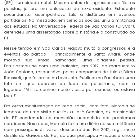
(SP), sua cidade natal. Mesmo antes de ingressar nas fileiras
petistas, já era um entusiasta do ex-presidente. Estudante
secundarista, acompanhava Lula à distância em eventos
partidários. No mestrado, em ciências sociais, uniu a militância
aos estudos. Na Universidade Federal de São Carlos (UFSCar),
defendeu uma dissertação sobre a história e a construção do
PT.
Nesse tempo em São Carlos, viajava muito a congressos e a
eventos do partido – principalmente a Santo André, onde
morava sua então namorada, uma dirigente petista.
Entusiasmou-se com uma palestra, em 2012, do marqueteiro
João Santana, responsável pelas campanhas de Lula e Dilma
Rousseff, que foi preso na Lava Jato. Publicou no Facebook uma
foto em que aparece ao lado do palestrante, com a
legenda: “Ah, se conhecimento viesse por osmose, eu estava
bem!”
Em outra manifestação na rede social, com foto, Marcola se
lembrou de uma visita que fez a José Genoino, ex-presidente
do PT condenado no mensalão acometido por problemas
cardíacos. Nas redes, Marcola fazia um diário de sua militância
com passagens às vezes descontraídas. Em 2012, registrou o
desfile da Gaviões da Fiel, do qual participou – naquele ano, a