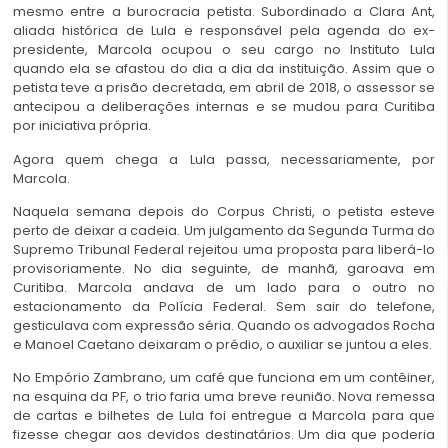
mesmo entre a burocracia petista. Subordinado a Clara Ant,
aliada histórica de Lula e responsável pela agenda do ex-
presidente, Marcola ocupou o seu cargo no Instituto Lula
quando ela se afastou do dia a dia da instituição. Assim que o
petista teve a prisão decretada, em abril de 2018, o assessor se
antecipou a deliberações internas e se mudou para Curitiba
por iniciativa própria.
Agora quem chega a Lula passa, necessariamente, por
Marcola.
Naquela semana depois do Corpus Christi, o petista esteve
perto de deixar a cadeia. Um julgamento da Segunda Turma do
Supremo Tribunal Federal rejeitou uma proposta para liberá-lo
provisoriamente. No dia seguinte, de manhã, garoava em
Curitiba. Marcola andava de um lado para o outro no
estacionamento da Polícia Federal. Sem sair do telefone,
gesticulava com expressão séria. Quando os advogados Rocha
e Manoel Caetano deixaram o prédio, o auxiliar se juntou a eles.
No Empório Zambrano, um café que funciona em um contêiner,
na esquina da PF, o trio faria uma breve reunião. Nova remessa
de cartas e bilhetes de Lula foi entregue a Marcola para que
fizesse chegar aos devidos destinatários. Um dia que poderia