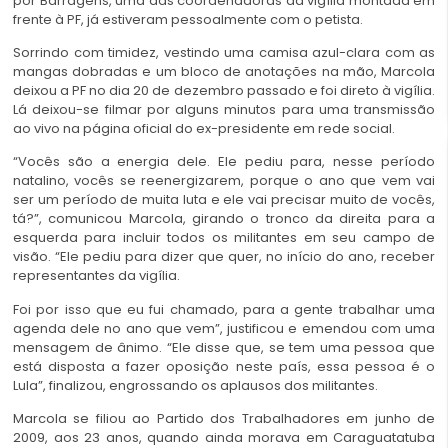
por Barragens, uma das coordenadoras da vigília montada em
frente à PF, já estiveram pessoalmente com o petista.
Sorrindo com timidez, vestindo uma camisa azul-clara com as
mangas dobradas e um bloco de anotações na mão, Marcola
deixou a PF no dia 20 de dezembro passado e foi direto à vigília.
Lá deixou-se filmar por alguns minutos para uma transmissão
ao vivo na página oficial do ex-presidente em rede social.
“Vocês são a energia dele. Ele pediu para, nesse período
natalino, vocês se reenergizarem, porque o ano que vem vai
ser um período de muita luta e ele vai precisar muito de vocês,
tá?”, comunicou Marcola, girando o tronco da direita para a
esquerda para incluir todos os militantes em seu campo de
visão. “Ele pediu para dizer que quer, no início do ano, receber
representantes da vigília.
Foi por isso que eu fui chamado, para a gente trabalhar uma
agenda dele no ano que vem”, justificou e emendou com uma
mensagem de ânimo. “Ele disse que, se tem uma pessoa que
está disposta a fazer oposição neste país, essa pessoa é o
Lula”, finalizou, engrossando os aplausos dos militantes.
M
arcola se filiou ao Partido dos Trabalhadores em junho de
2009, aos 23 anos, quando ainda morava em Caraguatatuba