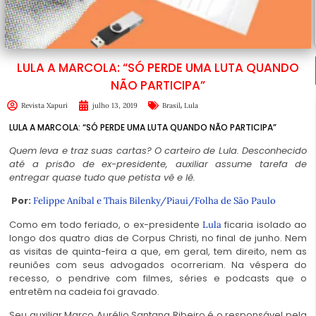
LULA A MARCOLA: “SÓ PERDE UMA LUTA QUANDO
NÃO PARTICIPA”
,
Revista Xapuri
julho 13, 2019
Brasil
Lula
LULA A MARCOLA: “SÓ PERDE UMA LUTA QUANDO NÃO PARTICIPA”
Quem leva e traz suas cartas? O carteiro de Lula. Desconhecido
até a prisão de ex-presidente, auxiliar assume tarefa de
entregar quase tudo que petista vê e lê.
Por:
Felippe Aníbal e Thais Bilenky/
Piaui/Folha de São Paulo
Como em todo feriado, o ex-presidente
ficaria isolado ao
Lula
longo dos quatro dias de Corpus Christi, no final de junho. Nem
as visitas de quinta-feira a que, em geral, tem direito, nem as
reuniões com seus advogados ocorreriam. Na véspera do
recesso, o pendrive com filmes, séries e podcasts que o
entretêm na cadeia foi gravado.
Seu auxiliar Marco Aurélio Santana Ribeiro é o responsável pela