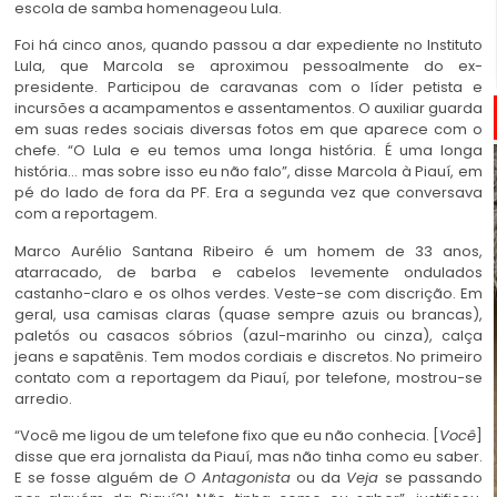
escola de samba homenageou Lula.
Foi há cinco anos, quando passou a dar expediente no Instituto
Lula, que Marcola se aproximou pessoalmente do ex-
presidente. Participou de caravanas com o líder petista e
incursões a acampamentos e assentamentos. O auxiliar guarda
em suas redes sociais diversas fotos em que aparece com o
chefe. “O Lula e eu temos uma longa história. É uma longa
história… mas sobre isso eu não falo”, disse Marcola à Piauí, em
pé do lado de fora da PF. Era a segunda vez que conversava
com a reportagem.
Marco Aurélio Santana Ribeiro é um homem de 33 anos,
atarracado, de barba e cabelos levemente ondulados
castanho-claro e os olhos verdes. Veste-se com discrição. Em
geral, usa camisas claras (quase sempre azuis ou brancas),
paletós ou casacos sóbrios (azul-marinho ou cinza), calça
jeans e sapatênis. Tem modos cordiais e discretos. No primeiro
contato com a reportagem da Piauí, por telefone, mostrou-se
arredio.
“Você me ligou de um telefone fixo que eu não conhecia. [
Você
]
disse que era jornalista da Piauí, mas não tinha como eu saber.
E se fosse alguém de
O Antagonista
ou da
Veja
se passando