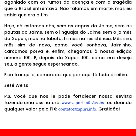
agoniado com os rumos da doença e com a tragédia
que o Brasil enfrentava. Não falamos em morte, mas eu
sabia que era o fim.
Hoje, cá estamos nós, sem as capas do Jaime, sem as
pautas do Jaime, sem o linguajar do Jaime, sem o jaimês
da Xapuri, mas na labuta, firmes na resistência. Mês sim,
mês sim de novo, como você sonhava, Jaiminho,
carcamos porva e, enfim, chegamos à nossa edição
número 100. E, depois da Xapuri 100, como era desejo
seu, a gente segue esperneando.
Fica tranquilo, camarada, que por aqui tá tudo direitim.
Zezé Weiss
P.S. Você que nos lê pode fortalecer nossa Revista
fazendo uma assinatura:
ou doando
www.xapuri.info/assine
qualquer valor pelo PIX:
. Gratidão!
contato@xapuri.info