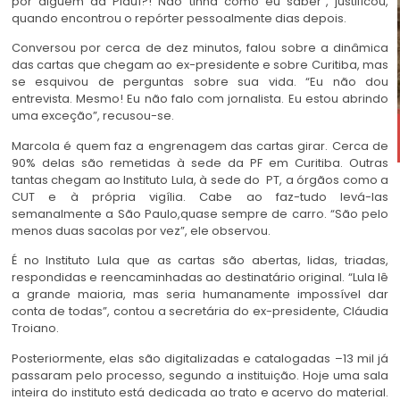
por alguém da Piauí?! Não tinha como eu saber”, justificou,
quando encontrou o repórter pessoalmente dias depois.
Conversou por cerca de dez minutos, falou sobre a dinâmica
das cartas que chegam ao ex-presidente e sobre Curitiba, mas
se esquivou de perguntas sobre sua vida. “Eu não dou
entrevista. Mesmo! Eu não falo com jornalista. Eu estou abrindo
uma exceção”, recusou-se.
Marcola é quem faz a engrenagem das cartas girar. Cerca de
90% delas são remetidas à sede da PF em Curitiba. Outras
tantas chegam ao Instituto Lula, à sede do PT, a órgãos como a
CUT e à própria vigília. Cabe ao faz-tudo levá-las
semanalmente a São Paulo,quase sempre de carro. “São pelo
menos duas sacolas por vez”, ele observou.
É no Instituto Lula que as cartas são abertas, lidas, triadas,
respondidas e reencaminhadas ao destinatário original. “Lula lê
a grande maioria, mas seria humanamente impossível dar
conta de todas”, contou a secretária do ex-presidente, Cláudia
Troiano.
Posteriormente, elas são digitalizadas e catalogadas –13 mil já
passaram pelo processo, segundo a instituição. Hoje uma sala
inteira do instituto está dedicada ao trato e acervo do material.