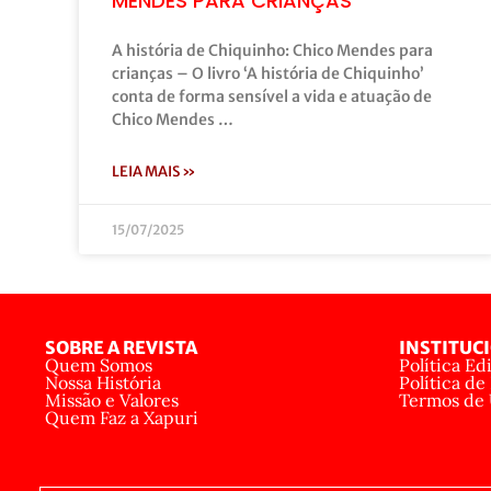
MENDES PARA CRIANÇAS
A história de Chiquinho: Chico Mendes para
crianças – O livro ‘A história de Chiquinho’
conta de forma sensível a vida e atuação de
Chico Mendes …
LEIA MAIS »
15/07/2025
SOBRE A REVISTA
INSTITUC
Quem Somos
Política Edi
Nossa História
Política de
Missão e Valores
Termos de
Quem Faz a Xapuri