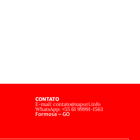
CONTATO
E-mail: contato@xapuri.info
WhatsApp: +55 61 99991-1563
Formosa – GO