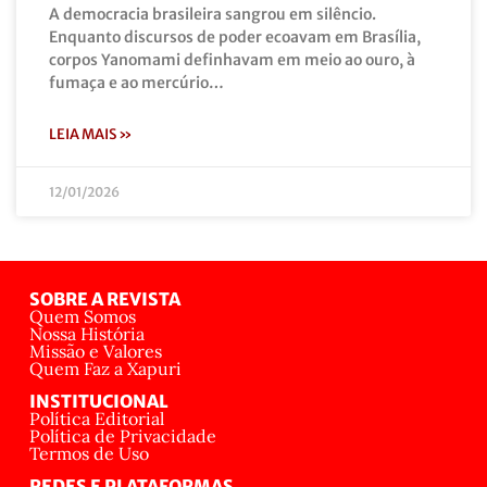
A democracia brasileira sangrou em silêncio.
Enquanto discursos de poder ecoavam em Brasília,
corpos Yanomami definhavam em meio ao ouro, à
fumaça e ao mercúrio…
LEIA MAIS »
12/01/2026
SOBRE A REVISTA
Quem Somos
Nossa História
Missão e Valores
Quem Faz a Xapuri
INSTITUCIONAL
Política Editorial
Política de Privacidade
Termos de Uso
REDES E PLATAFORMAS