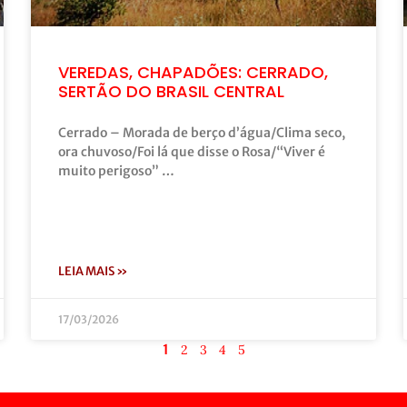
VEREDAS, CHAPADÕES: CERRADO,
SERTÃO DO BRASIL CENTRAL
Cerrado – Morada de berço d’água/Clima seco,
ora chuvoso/Foi lá que disse o Rosa/“Viver é
muito perigoso” …
LEIA MAIS »
17/03/2026
1
2
3
4
5