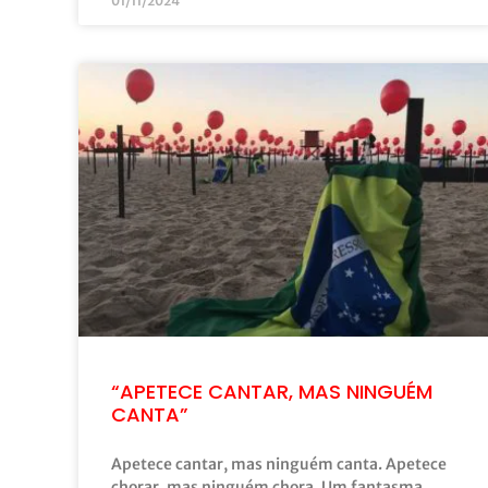
01/11/2024
“APETECE CANTAR, MAS NINGUÉM
CANTA”
Apetece cantar, mas ninguém canta. Apetece
chorar, mas ninguém chora. Um fantasma