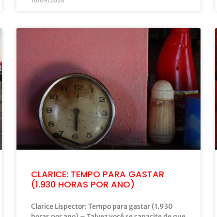
10/09/2024
CLARICE: TEMPO PARA GASTAR
(1.930 HORAS POR ANO)
Clarice Lispector: Tempo para gastar (1.930
horas por ano) – Talvez você se capacite de que