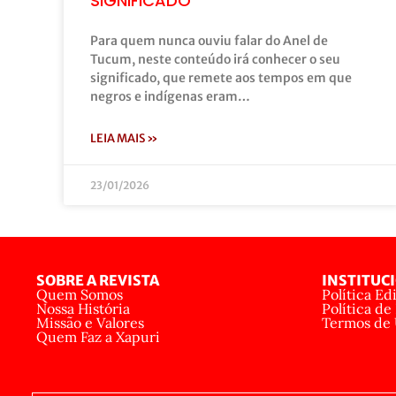
SIGNIFICADO
Para quem nunca ouviu falar do Anel de
Tucum, neste conteúdo irá conhecer o seu
significado, que remete aos tempos em que
negros e indígenas eram…
LEIA MAIS »
23/01/2026
SOBRE A REVISTA
INSTITUC
Quem Somos
Política Edi
Nossa História
Política de
Missão e Valores
Termos de
Quem Faz a Xapuri