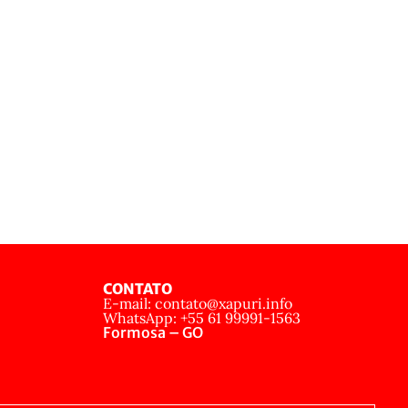
CONTATO
E-mail: contato@xapuri.info
WhatsApp: +55 61 99991-1563
Formosa – GO