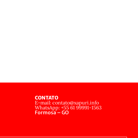
CONTATO
E-mail: contato@xapuri.info
WhatsApp: +55 61 99991-1563
Formosa – GO