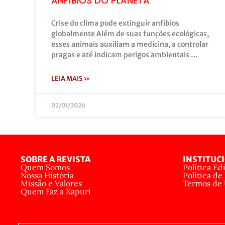
ANFÍBIOS DO PLANETA
Crise do clima pode extinguir anfíbios
globalmente Além de suas funções ecológicas,
esses animais auxiliam a medicina, a controlar
pragas e até indicam perigos ambientais …
LEIA MAIS »
02/01/2026
SOBRE A REVISTA
INSTITUC
Quem Somos
Política Edi
Nossa História
Política de
Missão e Valores
Termos de
Quem Faz a Xapuri