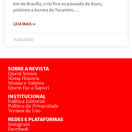
km de Brasília, o rio fica no povoado de Azuis,
próximo a Aurora do Tocantins …
LEIA MAIS »
14/02/2026
SOBRE A REVISTA
Quem Somos
Nossa História
Missão e Valores
Quem Faz a Xapuri
INSTITUCIONAL
Política Editorial
Política de Privacidade
Termos de Uso
REDES E PLATAFORMAS
Instagram
Facebook