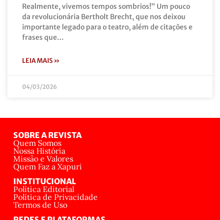
Realmente, vivemos tempos sombrios!” Um pouco
da revolucionária Bertholt Brecht, que nos deixou
importante legado para o teatro, além de citações e
frases que…
LEIA MAIS »
04/03/2026
SOBRE A REVISTA
Quem Somos
Nossa História
Missão e Valores
Quem Faz a Xapuri
INSTITUCIONAL
Política Editorial
Política de Privacidade
Termos de Uso
REDES E PLATAFORMAS