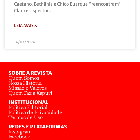
Caetano, Bethânia e Chico Buarque “reencontram”
Clarice Lispector …
LEIA MAIS »
14/03/2024
SOBRE A REVISTA
Quem Somos
Nossa História
Missão e Valores
Quem Faz a Xapuri
INSTITUCIONAL
Política Editorial
Política de Privacidade
Termos de Uso
REDES E PLATAFORMAS
Instagram
Facebook