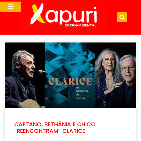
CAETANO, BETHÂNIA E CHICO
“REENCONTRAM” CLARICE