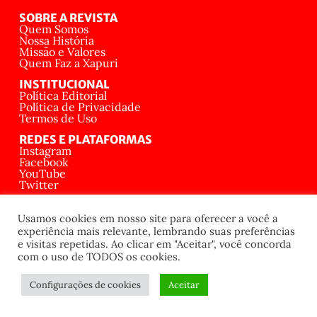
SOBRE A REVISTA
Quem Somos
Nossa História
Missão e Valores
Quem Faz a Xapuri
INSTITUCIONAL
Política Editorial
Política de Privacidade
Termos de Uso
REDES E PLATAFORMAS
Instagram
Facebook
YouTube
Twitter
CONTATO
E-mail: contato@xapuri.info
Usamos cookies em nosso site para oferecer a você a
WhatsApp: +55 61 99991-1563
experiência mais relevante, lembrando suas preferências
Formosa – GO
e visitas repetidas. Ao clicar em "Aceitar", você concorda
com o uso de TODOS os cookies.
© 2025 Revista Xapuri — Jornalismo Independente, Popular e de Resistência.
Configurações de cookies
Aceitar