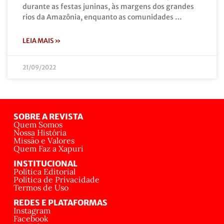
durante as festas juninas, às margens dos grandes
rios da Amazônia, enquanto as comunidades …
LEIA MAIS »
21/09/2022
SOBRE A REVISTA
Quem Somos
Nossa História
Missão e Valores
Quem Faz a Xapuri
INSTITUCIONAL
Política Editorial
Política de Privacidade
Termos de Uso
REDES E PLATAFORMAS
Instagram
Facebook