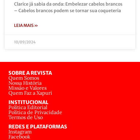
Clarice já sabia da onda: Embelezar cabelos brancos
– Cabelos brancos podem se tornar sua coqueteria
LEIA MAIS »
10/09/2024
SOBRE A REVISTA
Quem Somos
Nossa História
Missão e Valores
Quem Faz a Xapuri
INSTITUCIONAL
Política Editorial
Política de Privacidade
Termos de Uso
REDES E PLATAFORMAS
Instagram
Facebook