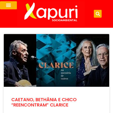
CAETANO, BETHÂNIA E CHICO
“REENCONTRAM” CLARICE