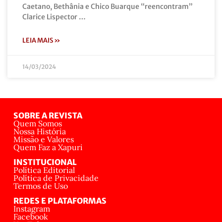
Caetano, Bethânia e Chico Buarque “reencontram”
Clarice Lispector …
LEIA MAIS »
14/03/2024
SOBRE A REVISTA
Quem Somos
Nossa História
Missão e Valores
Quem Faz a Xapuri
INSTITUCIONAL
Política Editorial
Política de Privacidade
Termos de Uso
REDES E PLATAFORMAS
Instagram
Facebook