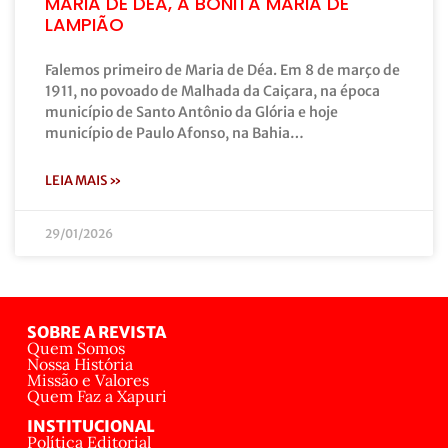
MARIA DE DÉA, A BONITA MARIA DE
LAMPIÃO
Falemos primeiro de Maria de Déa. Em 8 de março de
1911, no povoado de Malhada da Caiçara, na época
município de Santo Antônio da Glória e hoje
município de Paulo Afonso, na Bahia…
LEIA MAIS »
29/01/2026
SOBRE A REVISTA
Quem Somos
Nossa História
Missão e Valores
Quem Faz a Xapuri
INSTITUCIONAL
Política Editorial