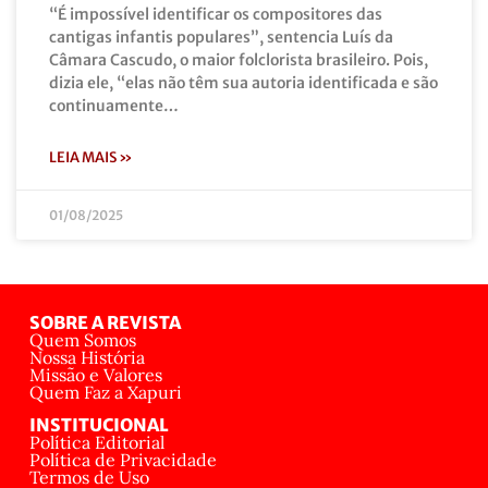
“É impossível identificar os compositores das
cantigas infantis populares”, sentencia Luís da
Câmara Cascudo, o maior folclorista brasileiro. Pois,
dizia ele, “elas não têm sua autoria identificada e são
continuamente…
LEIA MAIS »
01/08/2025
SOBRE A REVISTA
Quem Somos
Nossa História
Missão e Valores
Quem Faz a Xapuri
INSTITUCIONAL
Política Editorial
Política de Privacidade
Termos de Uso