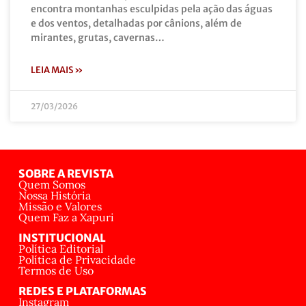
encontra montanhas esculpidas pela ação das águas
e dos ventos, detalhadas por cânions, além de
mirantes, grutas, cavernas…
LEIA MAIS »
27/03/2026
SOBRE A REVISTA
Quem Somos
Nossa História
Missão e Valores
Quem Faz a Xapuri
INSTITUCIONAL
Política Editorial
Política de Privacidade
Termos de Uso
REDES E PLATAFORMAS
Instagram