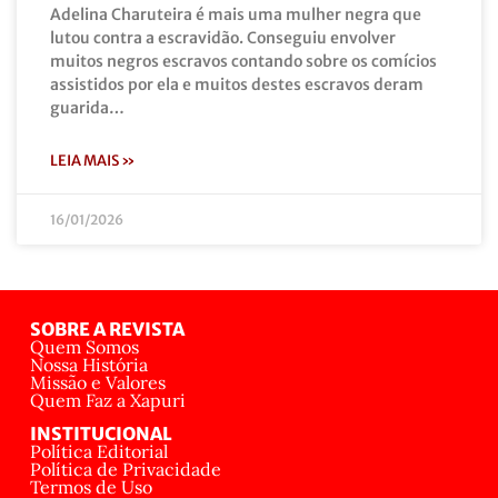
Adelina Charuteira é mais uma mulher negra que
lutou contra a escravidão. Conseguiu envolver
muitos negros escravos contando sobre os comícios
assistidos por ela e muitos destes escravos deram
guarida…
LEIA MAIS »
16/01/2026
SOBRE A REVISTA
Quem Somos
Nossa História
Missão e Valores
Quem Faz a Xapuri
INSTITUCIONAL
Política Editorial
Política de Privacidade
Termos de Uso