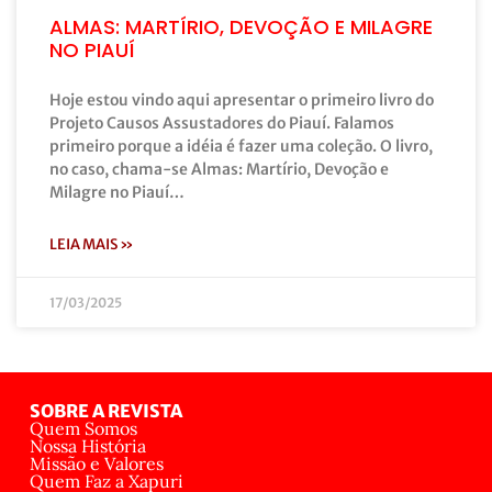
ALMAS: MARTÍRIO, DEVOÇÃO E MILAGRE
NO PIAUÍ
Hoje estou vindo aqui apresentar o primeiro livro do
Projeto Causos Assustadores do Piauí. Falamos
primeiro porque a idéia é fazer uma coleção. O livro,
no caso, chama-se Almas: Martírio, Devoção e
Milagre no Piauí…
LEIA MAIS »
17/03/2025
SOBRE A REVISTA
Quem Somos
Nossa História
Missão e Valores
Quem Faz a Xapuri