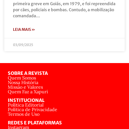
primeira greve em Goiás, em 1979, e foi repreendida
por cães, policiais e bombas. Contudo, a mobilização
comandada…
LEIA MAIS »
03/09/2025
SOBRE A REVISTA
Quem Somos
Nossa História
Missão e Valores
Quem Faz a Xapuri
INSTITUCIONAL
Política Editorial
Política de Privacidade
Termos de Uso
REDES E PLATAFORMAS
Instagram