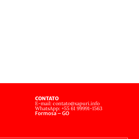
CONTATO
E-mail: contato@xapuri.info
WhatsApp: +55 61 99991-1563
Formosa – GO