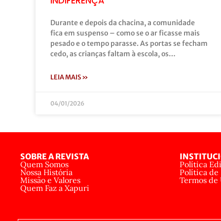
INDIFERENÇA
Durante e depois da chacina, a comunidade
fica em suspenso – como se o ar ficasse mais
pesado e o tempo parasse. As portas se fecham
cedo, as crianças faltam à escola, os…
LEIA MAIS »
04/01/2026
SOBRE A REVISTA
INSTITUC
Quem Somos
Política Edi
Nossa História
Política de
Missão e Valores
Termos de
Quem Faz a Xapuri